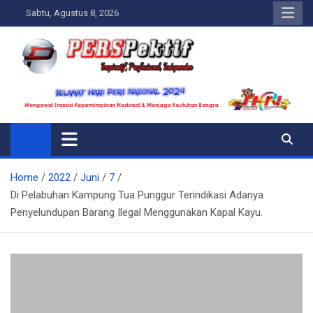
Skip
Sabtu, Agustus 8, 2026
to
content
Perspektif.today
Ispiratif Profesional Independen
Home
2022
Juni
7
Di Pelabuhan Kampung Tua Punggur Terindikasi Adanya
Penyelundupan Barang Ilegal Menggunakan Kapal Kayu.