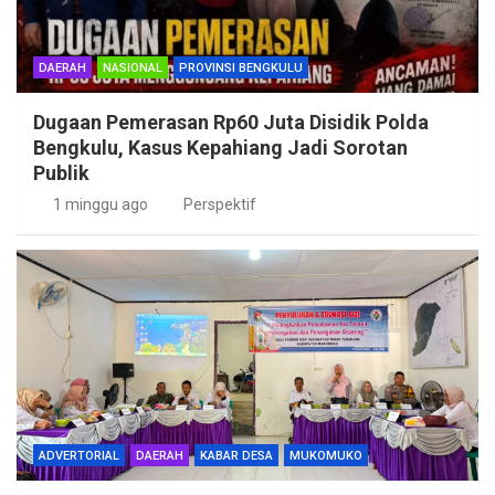
DAERAH
NASIONAL
PROVINSI BENGKULU
Dugaan Pemerasan Rp60 Juta Disidik Polda
Bengkulu, Kasus Kepahiang Jadi Sorotan
Publik
1 minggu ago
Perspektif
ADVERTORIAL
DAERAH
KABAR DESA
MUKOMUKO