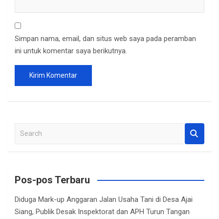
Simpan nama, email, dan situs web saya pada peramban
ini untuk komentar saya berikutnya.
S
e
a
r
c
Pos-pos Terbaru
h
Diduga Mark-up Anggaran Jalan Usaha Tani di Desa Ajai
Siang, Publik Desak Inspektorat dan APH Turun Tangan