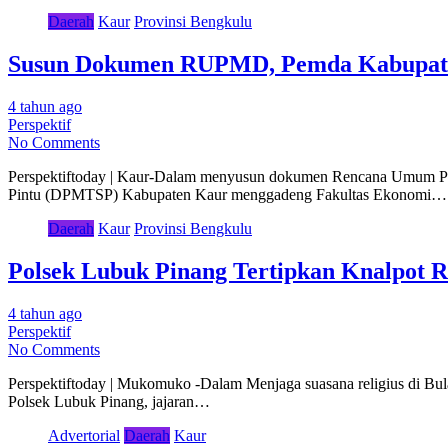
Daerah
Kaur
Provinsi Bengkulu
Susun Dokumen RUPMD, Pemda Kabupat
4 tahun ago
Perspektif
No Comments
Perspektiftoday | Kaur-Dalam menyusun dokumen Rencana Umum P
Pintu (DPMTSP) Kabupaten Kaur menggadeng Fakultas Ekonomi…
Daerah
Kaur
Provinsi Bengkulu
Polsek Lubuk Pinang Tertipkan Knalpot 
4 tahun ago
Perspektif
No Comments
Perspektiftoday | Mukomuko -Dalam Menjaga suasana religius di B
Polsek Lubuk Pinang, jajaran…
Advertorial
Daerah
Kaur