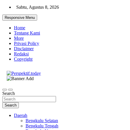
Skip
Sabtu, Agustus 8, 2026
to
content
Responsive Menu
Home
Tentang Kami
More
Privasi Policy
Disclaimer
Redaksi
Copyright
Ispiratif Profesional Independen
Perspektif.today
Search
Search
Daerah
Bengkulu Selatan
Bengkulu Tengah