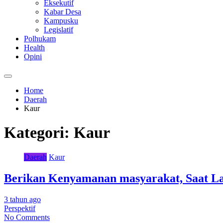
Eksekutif
Kabar Desa
Kampusku
Legislatif
Polhukam
Health
Opini
Home
Daerah
Kaur
Kategori:
Kaur
Daerah
Kaur
Berikan Kenyamanan masyarakat, Saat La
3 tahun ago
Perspektif
No Comments