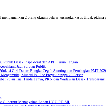
 mengamankan 2 orang oknum pelajar tersangka kasus tindak pidana p
g, Publik Desak Inspektorat dan APH Turun Tangan
epahiang Jadi Sorotan Publik
Edukasi Gizi Dalam Rangka Cegah Stunting dan Pembagian PMT 202
 Mengemuka, Muncul Isu Fee Proyek hingga 20 Persen
Tebat Pulau Tuai Tanda Tanya, PKN dan Wartawan Desak Transparans
s
or Gubernur Menanyakan Lahan HGU PT. SIL