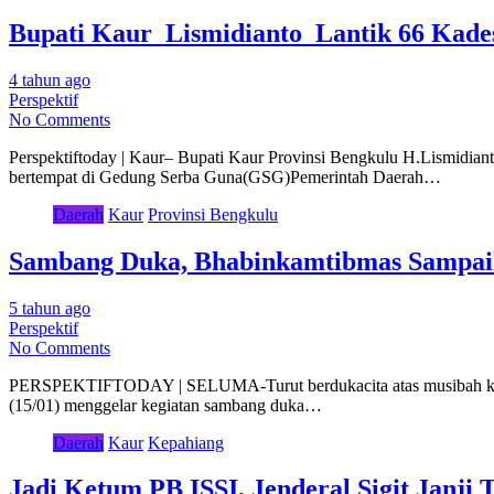
Bupati Kaur Lismidianto Lantik 66 Kades
4 tahun ago
Perspektif
No Comments
Perspektiftoday | Kaur– Bupati Kaur Provinsi Bengkulu H.Lismidia
bertempat di Gedung Serba Guna(GSG)Pemerintah Daerah…
Daerah
Kaur
Provinsi Bengkulu
Sambang Duka, Bhabinkamtibmas Sampai
5 tahun ago
Perspektif
No Comments
PERSPEKTIFTODAY | SELUMA-Turut berdukacita atas musibah kebaka
(15/01) menggelar kegiatan sambang duka…
Daerah
Kaur
Kepahiang
Jadi Ketum PB ISSI, Jenderal Sigit Janji