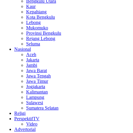
Bengkulu Utara
Kaur
Kepahiang
Kota Bengkulu
Lebong
Mukomuko
Provinsi Bengkulu
Rejang Lebong
Seluma
Nasional
Aceh
Jakarta
Jambi
Jawa Barat
Jawa Tengah
Jawa Timur
Jogjakarta
Kalimantan
Lampung
Sulawesi
Sumatera Selatan
Religi
PerspektifTV
Video
Advertorial