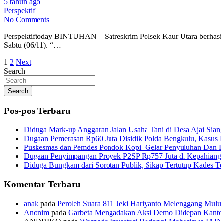
5 tahun ago
Perspektif
No Comments
Perspektiftoday BINTUHAN – Satreskrim Polsek Kaur Utara berhasil
Sabtu (06/11). “…
Paginasi
1
2
Next
Search
pos
Search
Pos-pos Terbaru
Diduga Mark-up Anggaran Jalan Usaha Tani di Desa Ajai Sian
Dugaan Pemerasan Rp60 Juta Disidik Polda Bengkulu, Kasus K
Puskesmas dan Pemdes Pondok Kopi Gelar Penyuluhan Dan 
Dugaan Penyimpangan Proyek P2SP Rp757 Juta di Kepahiang
Diduga Bungkam dari Sorotan Publik, Sikap Tertutup Kades 
Komentar Terbaru
anak
pada
Peroleh Suara 811 Jeki Hariyanto Melenggang Mulu
Anonim
pada
Garbeta Mengadakan Aksi Demo Didepan Kant