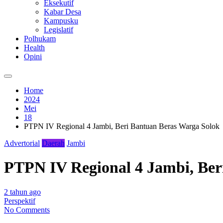
Eksekutif
Kabar Desa
Kampusku
Legislatif
Polhukam
Health
Opini
Home
2024
Mei
18
PTPN IV Regional 4 Jambi, Beri Bantuan Beras Warga Solok
Advertorial
Daerah
Jambi
PTPN IV Regional 4 Jambi, Ber
2 tahun ago
Perspektif
No Comments