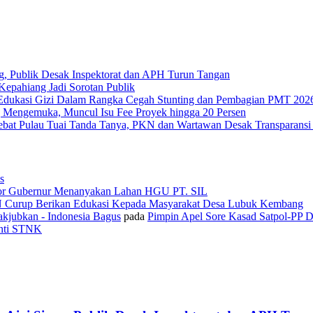
g, Publik Desak Inspektorat dan APH Turun Tangan
epahiang Jadi Sorotan Publik
Edukasi Gizi Dalam Rangka Cegah Stunting dan Pembagian PMT 202
 Mengemuka, Muncul Isu Fee Proyek hingga 20 Persen
Tebat Pulau Tuai Tanda Tanya, PKN dan Wartawan Desak Transparans
s
or Gubernur Menanyakan Lahan HGU PT. SIL
N Curup Berikan Edukasi Kepada Masyarakat Desa Lubuk Kembang
kjubkan - Indonesia Bagus
pada
Pimpin Apel Sore Kasad Satpol-PP 
anti STNK