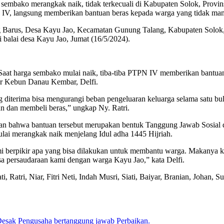
 sembako merangkak naik, tidak terkecuali di Kabupaten Solok, Provin
IV, langsung memberikan bantuan beras kepada warga yang tidak ma
g Barus, Desa Kayu Jao, Kecamatan Gunung Talang, Kabupaten Solok,
balai desa Kayu Jao, Jumat (16/5/2024).
. Saat harga sembako mulai naik, tiba-tiba PTPN IV memberikan bantu
er Kebun Danau Kembar, Delfi.
g diterima bisa mengurangi beban pengeluaran keluarga selama satu bu
an dan membeli beras,” ungkap Ny. Ratri.
an bahwa bantuan tersebut merupakan bentuk Tanggung Jawab Sosia
lai merangkak naik menjelang Idul adha 1445 Hijriah.
 berpikir apa yang bisa dilakukan untuk membantu warga. Makanya k
sa persaudaraan kami dengan warga Kayu Jao,” kata Delfi.
 Ratri, Niar, Fitri Neti, Indah Musri, Siati, Baiyar, Branian, Johan, 
Desak Pengusaha bertanggung jawab Perbaikan.