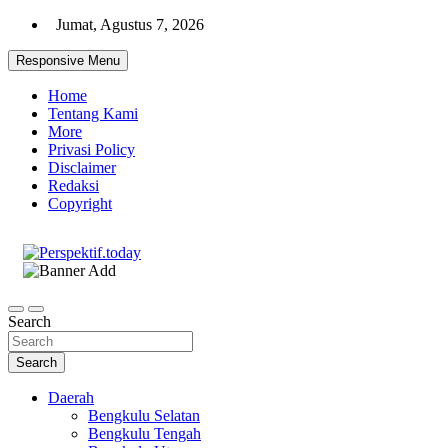
Skip
Jumat, Agustus 7, 2026
to
content
Responsive Menu
Home
Tentang Kami
More
Privasi Policy
Disclaimer
Redaksi
Copyright
Ispiratif Profesional Independen
Perspektif.today
Search
Search
Daerah
Bengkulu Selatan
Bengkulu Tengah