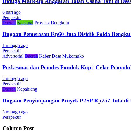
Diduga Mark-up Anggaran Jalan Usaha Tani di Desa
6 hari ago
Perspektif
Daerah
Nasional
Provinsi Bengkulu
Dugaan Pemerasan Rp60 Juta Disidik Polda Bengkul
1 minggu ago
Perspektif
Advertorial
Daerah
Kabar Desa
Mukomuko
Puskesmas dan Pemdes Pondok Kopi Gelar Penyulu
2 minggu ago
Perspektif
Daerah
Kepahiang
Dugaan Penyimpangan Proyek P2SP Rp757 Juta di 
3 minggu ago
Perspektif
Column Post