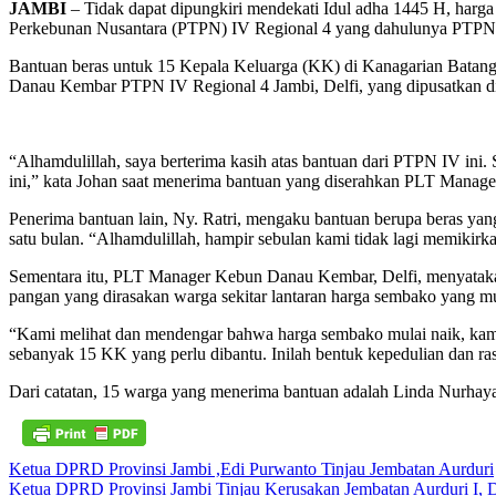
JAMBI
– Tidak dapat dipungkiri mendekati Idul adha 1445 H, harga
Perkebunan Nusantara (PTPN) IV Regional 4 yang dahulunya PTPN 
Bantuan beras untuk 15 Kepala Keluarga (KK) di Kanagarian Batan
Danau Kembar PTPN IV Regional 4 Jambi, Delfi, yang dipusatkan di 
“Alhamdulillah, saya berterima kasih atas bantuan dari PTPN IV ini
ini,” kata Johan saat menerima bantuan yang diserahkan PLT Manag
Penerima bantuan lain, Ny. Ratri, mengaku bantuan berupa beras yan
satu bulan. “Alhamdulillah, hampir sebulan kami tidak lagi memikirk
Sementara itu, PLT Manager Kebun Danau Kembar, Delfi, menyatak
pangan yang dirasakan warga sekitar lantaran harga sembako yang mu
“Kami melihat dan mendengar bahwa harga sembako mulai naik, kami
sebanyak 15 KK yang perlu dibantu. Inilah bentuk kepedulian dan ra
Dari catatan, 15 warga yang menerima bantuan adalah Linda Nurhayati,
Navigasi
Ketua DPRD Provinsi Jambi ,Edi Purwanto Tinjau Jembatan Aurduri
Ketua DPRD Provinsi Jambi Tinjau Kerusakan Jembatan Aurduri I, 