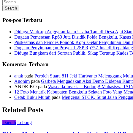
Search
Pos-pos Terbaru
Diduga Mark-up Anggaran Jalan Usaha Tani di Desa Ajai Sian
Dugaan Pemerasan Rp60 Juta Disidik Polda Bengkulu, Kasus K
Puskesmas dan Pemdes Pondok Kopi Gelar Penyuluhan Dan 
Dugaan Penyimpangan Proyek P2SP Rp757 Juta di Kepahiang
Diduga Bungkam dari Sorotan Publik, Sikap Tertutup Kades 
Komentar Terbaru
anak
pada
Peroleh Suara 811 Jeki Hariyanto Melenggang Mulu
Anonim
pada
Garbeta Mengadakan Aksi Demo Didepan Kant
ANDRIKO
pada
Waspada Investasi Bodong! Mahasiswa IAI
12 Foto Menarik Kabupaten Bengkulu Selatan Foto Yang Mena
Cetak Buku Murah
pada
Mengenal STCK, Surat Jalan Pengg
Related Posts
Daerah
Lebong