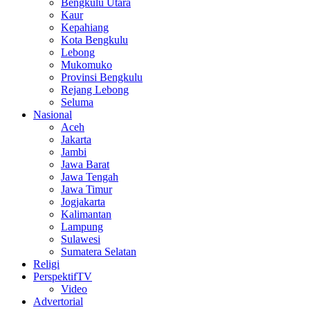
Bengkulu Utara
Kaur
Kepahiang
Kota Bengkulu
Lebong
Mukomuko
Provinsi Bengkulu
Rejang Lebong
Seluma
Nasional
Aceh
Jakarta
Jambi
Jawa Barat
Jawa Tengah
Jawa Timur
Jogjakarta
Kalimantan
Lampung
Sulawesi
Sumatera Selatan
Religi
PerspektifTV
Video
Advertorial