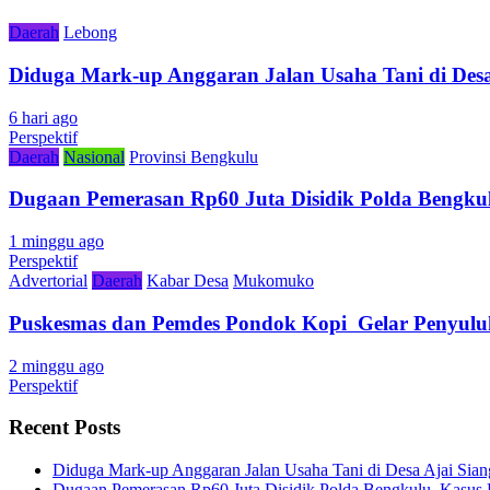
Daerah
Lebong
Diduga Mark-up Anggaran Jalan Usaha Tani di Desa
6 hari ago
Perspektif
Daerah
Nasional
Provinsi Bengkulu
Dugaan Pemerasan Rp60 Juta Disidik Polda Bengkul
1 minggu ago
Perspektif
Advertorial
Daerah
Kabar Desa
Mukomuko
Puskesmas dan Pemdes Pondok Kopi Gelar Penyulu
2 minggu ago
Perspektif
Recent Posts
Diduga Mark-up Anggaran Jalan Usaha Tani di Desa Ajai Sian
Dugaan Pemerasan Rp60 Juta Disidik Polda Bengkulu, Kasus K