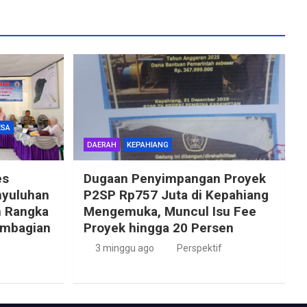
ESA
DAERAH
KEPAHIANG
es
Dugaan Penyimpangan Proyek
nyuluhan
P2SP Rp757 Juta di Kepahiang
m Rangka
Mengemuka, Muncul Isu Fee
embagian
Proyek hingga 20 Persen
3 minggu ago
Perspektif