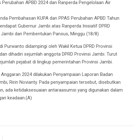
as Perubahan APBD 2024 dan Ranperda Pengelolaan Air
agenda Pembahasan KUPA dan PPAS Perubahan APBD Tahun
dapat Gubernur Jambi atas Ranperda Inisiatif DPRD
i Jambi dan Pembentukan Pansus, Minggu (18/8).
Edi Purwanto didampingi oleh Wakil Ketua DPRD Provinsi
 dan dihadiri sejumlah anggota DPRD Provinsi Jambi. Turut
ejumlah pejabat di lingkup pemerintahan Provinsi Jambi.
Anggaran 2024 dilakukan Penyampaian Laporan Badan
bi, Ririn Novianty. Pada penyampaian tersebut, disebutkan
lan, ada ketidaksesuaian antaraasumsi yang digunakan dalam
an keadaan.(A)