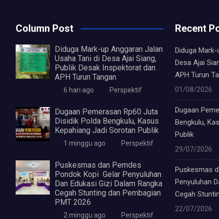
Column Post
Recent P
Diduga Mark-up Anggaran Jalan
Diduga Mark-
Usaha Tani di Desa Ajai Siang,
Desa Ajai Sia
Publik Desak Inspektorat dan
APH Turun T
APH Turun Tangan
01/08/2026
6 hari ago
Perspektif
Dugaan Pemer
Dugaan Pemerasan Rp60 Juta
Disidik Polda Bengkulu, Kasus
Bengkulu, Ka
Kepahiang Jadi Sorotan Publik
Publik
1 minggu ago
Perspektif
29/07/2026
Puskesmas dan Pemdes
Puskesmas d
Pondok Kopi Gelar Penyuluhan
Penyuluhan D
Dan Edukasi Gizi Dalam Rangka
Cegah Stunting dan Pembagian
Cegah Stunti
PMT 2026
22/07/2026
2 minggu ago
Perspektif