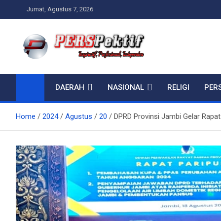
Skip
Jumat, Agustus 7, 2026
to
content
Perspektif.today
Ispiratif Profesional Independen
DAERAH
NASIONAL
RELIGI
PER
Home
2024
Agustus
20
DPRD Provinsi Jambi Gelar Rapa