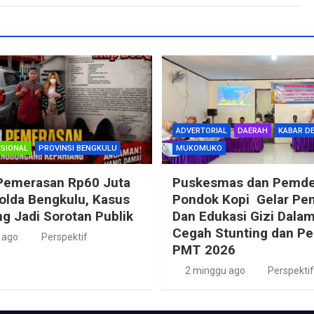
ADVERTORIAL
DAERAH
KABAR D
SIONAL
PROVINSI BENGKULU
MUKOMUKO
Pemerasan Rp60 Juta
Puskesmas dan Pemd
Polda Bengkulu, Kasus
Pondok Kopi Gelar Pe
g Jadi Sorotan Publik
Dan Edukasi Gizi Dala
Cegah Stunting dan P
 ago
Perspektif
PMT 2026
2 minggu ago
Perspektif