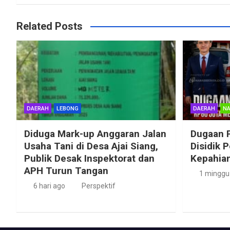
Related Posts
DAERAH
LEBONG
DAERAH
NA
Diduga Mark-up Anggaran Jalan
Dugaan 
Usaha Tani di Desa Ajai Siang,
Disidik 
Publik Desak Inspektorat dan
Kepahian
APH Turun Tangan
1 minggu
6 hari ago
Perspektif