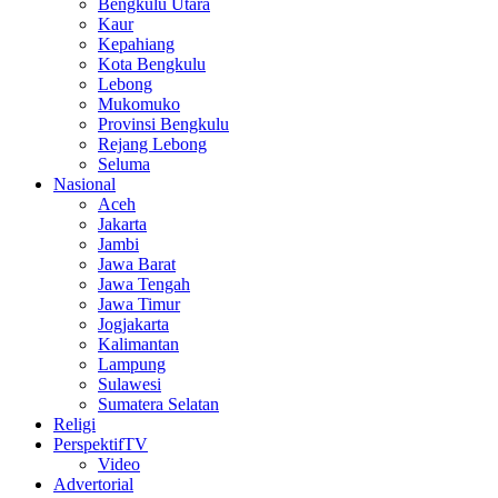
Bengkulu Utara
Kaur
Kepahiang
Kota Bengkulu
Lebong
Mukomuko
Provinsi Bengkulu
Rejang Lebong
Seluma
Nasional
Aceh
Jakarta
Jambi
Jawa Barat
Jawa Tengah
Jawa Timur
Jogjakarta
Kalimantan
Lampung
Sulawesi
Sumatera Selatan
Religi
PerspektifTV
Video
Advertorial