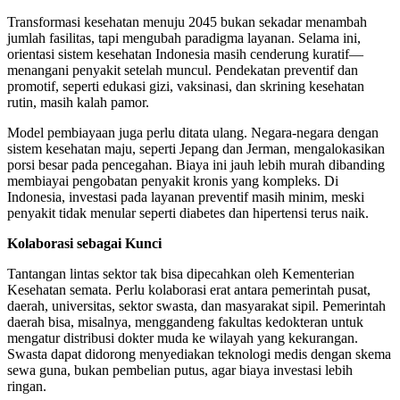
Transformasi kesehatan menuju 2045 bukan sekadar menambah
jumlah fasilitas, tapi mengubah paradigma layanan. Selama ini,
orientasi sistem kesehatan Indonesia masih cenderung kuratif—
menangani penyakit setelah muncul. Pendekatan preventif dan
promotif, seperti edukasi gizi, vaksinasi, dan skrining kesehatan
rutin, masih kalah pamor.
Model pembiayaan juga perlu ditata ulang. Negara-negara dengan
sistem kesehatan maju, seperti Jepang dan Jerman, mengalokasikan
porsi besar pada pencegahan. Biaya ini jauh lebih murah dibanding
membiayai pengobatan penyakit kronis yang kompleks. Di
Indonesia, investasi pada layanan preventif masih minim, meski
penyakit tidak menular seperti diabetes dan hipertensi terus naik.
Kolaborasi sebagai Kunci
Tantangan lintas sektor tak bisa dipecahkan oleh Kementerian
Kesehatan semata. Perlu kolaborasi erat antara pemerintah pusat,
daerah, universitas, sektor swasta, dan masyarakat sipil. Pemerintah
daerah bisa, misalnya, menggandeng fakultas kedokteran untuk
mengatur distribusi dokter muda ke wilayah yang kekurangan.
Swasta dapat didorong menyediakan teknologi medis dengan skema
sewa guna, bukan pembelian putus, agar biaya investasi lebih
ringan.