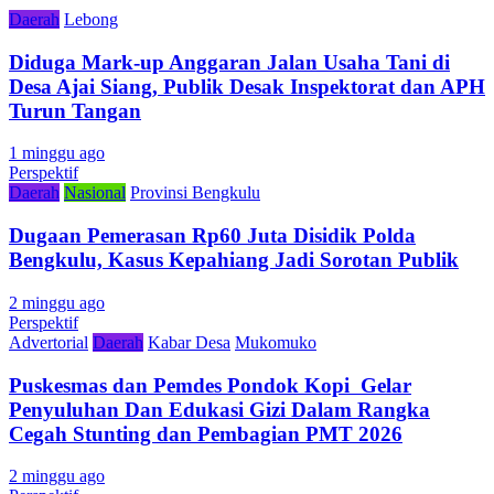
Daerah
Lebong
Diduga Mark-up Anggaran Jalan Usaha Tani di
Desa Ajai Siang, Publik Desak Inspektorat dan APH
Turun Tangan
1 minggu ago
Perspektif
Daerah
Nasional
Provinsi Bengkulu
Dugaan Pemerasan Rp60 Juta Disidik Polda
Bengkulu, Kasus Kepahiang Jadi Sorotan Publik
2 minggu ago
Perspektif
Advertorial
Daerah
Kabar Desa
Mukomuko
Puskesmas dan Pemdes Pondok Kopi Gelar
Penyuluhan Dan Edukasi Gizi Dalam Rangka
Cegah Stunting dan Pembagian PMT 2026
2 minggu ago