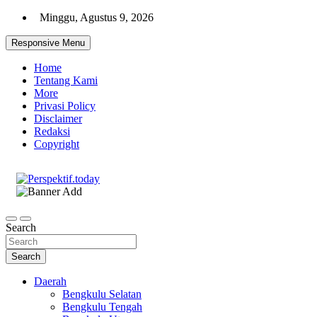
Skip
Minggu, Agustus 9, 2026
to
content
Responsive Menu
Home
Tentang Kami
More
Privasi Policy
Disclaimer
Redaksi
Copyright
Ispiratif Profesional Independen
Perspektif.today
Search
Search
Daerah
Bengkulu Selatan
Bengkulu Tengah