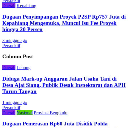
Perspektif
Daerah
Kepahiang
Dugaan Penyimpangan Proyek P2SP Rp757 Juta di
Kepahiang Mengemuka, Muncul Isu Fee Proyek
hingga 20 Persen
3 minggu ago
Perspektif
Column Post
Daerah
Lebong
Diduga Mark-up Anggaran Jalan Usaha Tani di
Desa Ajai Siang, Publik Desak Inspektorat dan APH
Turun Tangan
1 minggu ago
Perspektif
Daerah
Nasional
Provinsi Bengkulu
Dugaan Pemerasan Rp60 Juta Disidik Polda