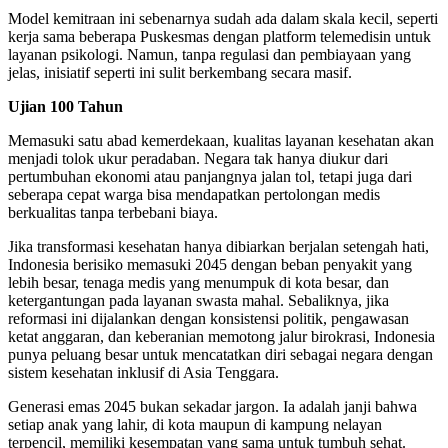
Model kemitraan ini sebenarnya sudah ada dalam skala kecil, seperti
kerja sama beberapa Puskesmas dengan platform telemedisin untuk
layanan psikologi. Namun, tanpa regulasi dan pembiayaan yang
jelas, inisiatif seperti ini sulit berkembang secara masif.
Ujian 100 Tahun
Memasuki satu abad kemerdekaan, kualitas layanan kesehatan akan
menjadi tolok ukur peradaban. Negara tak hanya diukur dari
pertumbuhan ekonomi atau panjangnya jalan tol, tetapi juga dari
seberapa cepat warga bisa mendapatkan pertolongan medis
berkualitas tanpa terbebani biaya.
Jika transformasi kesehatan hanya dibiarkan berjalan setengah hati,
Indonesia berisiko memasuki 2045 dengan beban penyakit yang
lebih besar, tenaga medis yang menumpuk di kota besar, dan
ketergantungan pada layanan swasta mahal. Sebaliknya, jika
reformasi ini dijalankan dengan konsistensi politik, pengawasan
ketat anggaran, dan keberanian memotong jalur birokrasi, Indonesia
punya peluang besar untuk mencatatkan diri sebagai negara dengan
sistem kesehatan inklusif di Asia Tenggara.
Generasi emas 2045 bukan sekadar jargon. Ia adalah janji bahwa
setiap anak yang lahir, di kota maupun di kampung nelayan
terpencil, memiliki kesempatan yang sama untuk tumbuh sehat.