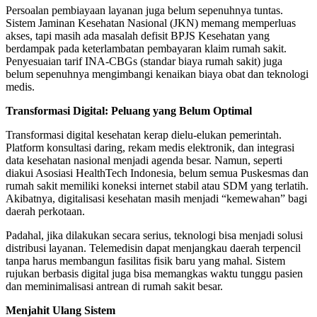
Persoalan pembiayaan layanan juga belum sepenuhnya tuntas.
Sistem Jaminan Kesehatan Nasional (JKN) memang memperluas
akses, tapi masih ada masalah defisit BPJS Kesehatan yang
berdampak pada keterlambatan pembayaran klaim rumah sakit.
Penyesuaian tarif INA-CBGs (standar biaya rumah sakit) juga
belum sepenuhnya mengimbangi kenaikan biaya obat dan teknologi
medis.
Transformasi Digital: Peluang yang Belum Optimal
Transformasi digital kesehatan kerap dielu-elukan pemerintah.
Platform konsultasi daring, rekam medis elektronik, dan integrasi
data kesehatan nasional menjadi agenda besar. Namun, seperti
diakui Asosiasi HealthTech Indonesia, belum semua Puskesmas dan
rumah sakit memiliki koneksi internet stabil atau SDM yang terlatih.
Akibatnya, digitalisasi kesehatan masih menjadi “kemewahan” bagi
daerah perkotaan.
Padahal, jika dilakukan secara serius, teknologi bisa menjadi solusi
distribusi layanan. Telemedisin dapat menjangkau daerah terpencil
tanpa harus membangun fasilitas fisik baru yang mahal. Sistem
rujukan berbasis digital juga bisa memangkas waktu tunggu pasien
dan meminimalisasi antrean di rumah sakit besar.
Menjahit Ulang Sistem