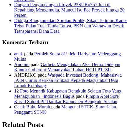
Dugaan Penyimpangan Proyek P2SP Rp757 Juta di
Kepahiang Mengemuka, Muncul Isu Fee Proyek hingga 20
Persen
Diduga Bungkam dari Sorotan Publik, Sikap Tertutup Kades
Tebat Pulau Tuai Tanda Tanya, PKN dan Wartawan Desak
Transparansi Dana Desa
Komentar Terbaru
anak
pada
Peroleh Suara 811 Jeki Hariyanto Melenggang
Mulus
Anonim
pada
Garbeta Mengadakan Aksi Demo Didepan
Kantor Gubernur Menanyakan Lahan HGU PT. SIL
ANDRIKO
pada
Waspada Investasi Bodong! Mahasiswa
IAIN Curup Berikan Edukasi Kepada Masyarakat Desa
Lubuk Kembang
12 Foto Menarik Kabupaten Bengkulu Selatan Foto Yang
Menakjubkan - Indonesia Bagus
pada
Pimpin Apel Sore
Kasad Satpol-PP Damkar Kabupaten Bengkulu Selatan
Cetak Buku Murah
pada
Mengenal STCK, Surat Jalan
Pengganti STNK
Related Posts