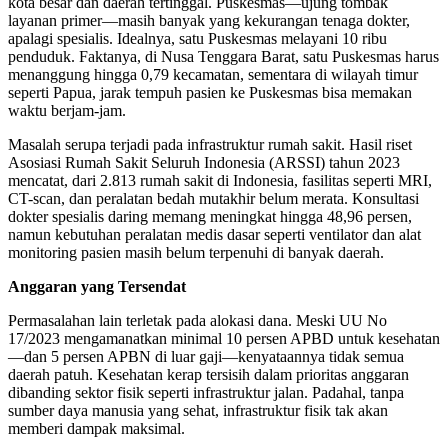
kota besar dan daerah tertinggal. Puskesmas—ujung tombak
layanan primer—masih banyak yang kekurangan tenaga dokter,
apalagi spesialis. Idealnya, satu Puskesmas melayani 10 ribu
penduduk. Faktanya, di Nusa Tenggara Barat, satu Puskesmas harus
menanggung hingga 0,79 kecamatan, sementara di wilayah timur
seperti Papua, jarak tempuh pasien ke Puskesmas bisa memakan
waktu berjam-jam.
Masalah serupa terjadi pada infrastruktur rumah sakit. Hasil riset
Asosiasi Rumah Sakit Seluruh Indonesia (ARSSI) tahun 2023
mencatat, dari 2.813 rumah sakit di Indonesia, fasilitas seperti MRI,
CT-scan, dan peralatan bedah mutakhir belum merata. Konsultasi
dokter spesialis daring memang meningkat hingga 48,96 persen,
namun kebutuhan peralatan medis dasar seperti ventilator dan alat
monitoring pasien masih belum terpenuhi di banyak daerah.
Anggaran yang Tersendat
Permasalahan lain terletak pada alokasi dana. Meski UU No
17/2023 mengamanatkan minimal 10 persen APBD untuk kesehatan
—dan 5 persen APBN di luar gaji—kenyataannya tidak semua
daerah patuh. Kesehatan kerap tersisih dalam prioritas anggaran
dibanding sektor fisik seperti infrastruktur jalan. Padahal, tanpa
sumber daya manusia yang sehat, infrastruktur fisik tak akan
memberi dampak maksimal.