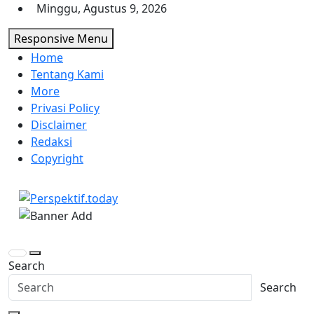
Skip
Minggu, Agustus 9, 2026
to
Responsive Menu
content
Home
Tentang Kami
More
Privasi Policy
Disclaimer
Redaksi
Copyright
Perspektif.today
Ispiratif Profesional Independen
Search
Search