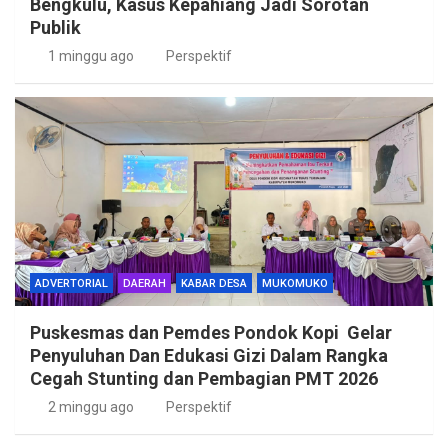
Bengkulu, Kasus Kepahiang Jadi Sorotan
Publik
1 minggu ago
Perspektif
ADVERTORIAL
DAERAH
KABAR DESA
MUKOMUKO
Puskesmas dan Pemdes Pondok Kopi Gelar
Penyuluhan Dan Edukasi Gizi Dalam Rangka
Cegah Stunting dan Pembagian PMT 2026
2 minggu ago
Perspektif