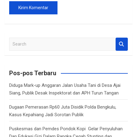
S
e
a
r
c
Pos-pos Terbaru
h
Diduga Mark-up Anggaran Jalan Usaha Tani di Desa Ajai
Siang, Publik Desak Inspektorat dan APH Turun Tangan
Dugaan Pemerasan Rp60 Juta Disidik Polda Bengkulu,
Kasus Kepahiang Jadi Sorotan Publik
Puskesmas dan Pemdes Pondok Kopi Gelar Penyuluhan
Dan Edukasi Gizi Dalam Rangka Cegah Stunting dan