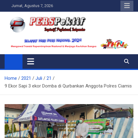
Skip
Jumat, Agustus 7, 2026
to
content
Perspektif.today
Ispiratif Profesional Independen
Home
2021
Juli
21
9 Ekor Sapi 3 ekor Domba di Qurbankan Anggota Polres Ciamis