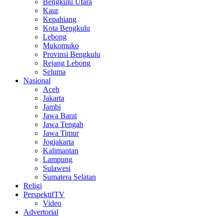
Bengkulu Utara
Kaur
Kepahiang
Kota Bengkulu
Lebong
Mukomuko
Provinsi Bengkulu
Rejang Lebong
Seluma
Nasional
Aceh
Jakarta
Jambi
Jawa Barat
Jawa Tengah
Jawa Timur
Jogjakarta
Kalimantan
Lampung
Sulawesi
Sumatera Selatan
Religi
PerspektifTV
Video
Advertorial