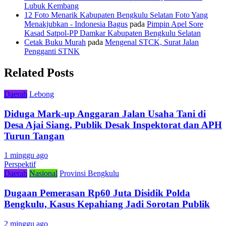
Lubuk Kembang
12 Foto Menarik Kabupaten Bengkulu Selatan Foto Yang
Menakjubkan - Indonesia Bagus
pada
Pimpin Apel Sore
Kasad Satpol-PP Damkar Kabupaten Bengkulu Selatan
Cetak Buku Murah
pada
Mengenal STCK, Surat Jalan
Pengganti STNK
Related Posts
Daerah
Lebong
Diduga Mark-up Anggaran Jalan Usaha Tani di
Desa Ajai Siang, Publik Desak Inspektorat dan APH
Turun Tangan
1 minggu ago
Perspektif
Daerah
Nasional
Provinsi Bengkulu
Dugaan Pemerasan Rp60 Juta Disidik Polda
Bengkulu, Kasus Kepahiang Jadi Sorotan Publik
2 minggu ago