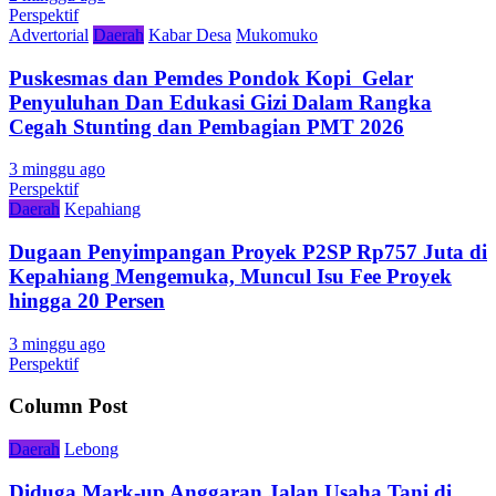
Perspektif
Advertorial
Daerah
Kabar Desa
Mukomuko
Puskesmas dan Pemdes Pondok Kopi Gelar
Penyuluhan Dan Edukasi Gizi Dalam Rangka
Cegah Stunting dan Pembagian PMT 2026
3 minggu ago
Perspektif
Daerah
Kepahiang
Dugaan Penyimpangan Proyek P2SP Rp757 Juta di
Kepahiang Mengemuka, Muncul Isu Fee Proyek
hingga 20 Persen
3 minggu ago
Perspektif
Column Post
Daerah
Lebong
Diduga Mark-up Anggaran Jalan Usaha Tani di