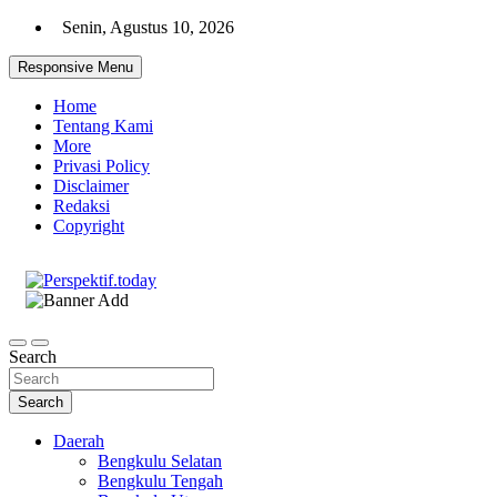
Skip
Senin, Agustus 10, 2026
to
content
Responsive Menu
Home
Tentang Kami
More
Privasi Policy
Disclaimer
Redaksi
Copyright
Ispiratif Profesional Independen
Perspektif.today
Search
Search
Daerah
Bengkulu Selatan
Bengkulu Tengah