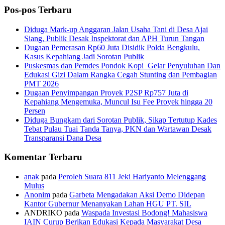
Pos-pos Terbaru
Diduga Mark-up Anggaran Jalan Usaha Tani di Desa Ajai
Siang, Publik Desak Inspektorat dan APH Turun Tangan
Dugaan Pemerasan Rp60 Juta Disidik Polda Bengkulu,
Kasus Kepahiang Jadi Sorotan Publik
Puskesmas dan Pemdes Pondok Kopi Gelar Penyuluhan Dan
Edukasi Gizi Dalam Rangka Cegah Stunting dan Pembagian
PMT 2026
Dugaan Penyimpangan Proyek P2SP Rp757 Juta di
Kepahiang Mengemuka, Muncul Isu Fee Proyek hingga 20
Persen
Diduga Bungkam dari Sorotan Publik, Sikap Tertutup Kades
Tebat Pulau Tuai Tanda Tanya, PKN dan Wartawan Desak
Transparansi Dana Desa
Komentar Terbaru
anak
pada
Peroleh Suara 811 Jeki Hariyanto Melenggang
Mulus
Anonim
pada
Garbeta Mengadakan Aksi Demo Didepan
Kantor Gubernur Menanyakan Lahan HGU PT. SIL
ANDRIKO
pada
Waspada Investasi Bodong! Mahasiswa
IAIN Curup Berikan Edukasi Kepada Masyarakat Desa