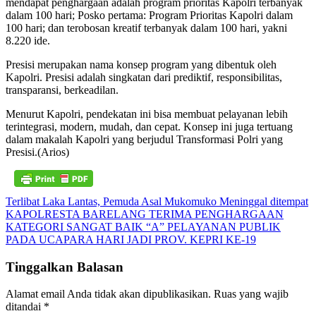
mendapat penghargaan adalah program prioritas Kapolri terbanyak
dalam 100 hari; Posko pertama: Program Prioritas Kapolri dalam
100 hari; dan terobosan kreatif terbanyak dalam 100 hari, yakni
8.220 ide.
Presisi merupakan nama konsep program yang dibentuk oleh
Kapolri. Presisi adalah singkatan dari prediktif, responsibilitas,
transparansi, berkeadilan.
Menurut Kapolri, pendekatan ini bisa membuat pelayanan lebih
terintegrasi, modern, mudah, dan cepat. Konsep ini juga tertuang
dalam makalah Kapolri yang berjudul Transformasi Polri yang
Presisi.(Arios)
Navigasi
Terlibat Laka Lantas, Pemuda Asal Mukomuko Meninggal ditempat
KAPOLRESTA BARELANG TERIMA PENGHARGAAN
pos
KATEGORI SANGAT BAIK “A” PELAYANAN PUBLIK
PADA UCAPARA HARI JADI PROV. KEPRI KE-19
Tinggalkan Balasan
Alamat email Anda tidak akan dipublikasikan.
Ruas yang wajib
ditandai
*