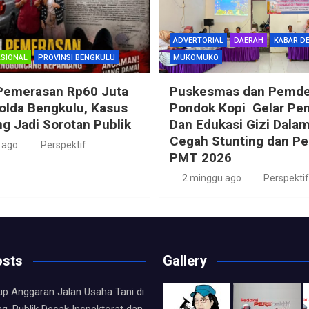
ADVERTORIAL
DAERAH
KABAR D
SIONAL
PROVINSI BENGKULU
MUKOMUKO
Pemerasan Rp60 Juta
Puskesmas dan Pemd
Polda Bengkulu, Kasus
Pondok Kopi Gelar Pe
g Jadi Sorotan Publik
Dan Edukasi Gizi Dala
Cegah Stunting dan P
 ago
Perspektif
PMT 2026
2 minggu ago
Perspektif
osts
Gallery
up Anggaran Jalan Usaha Tani di