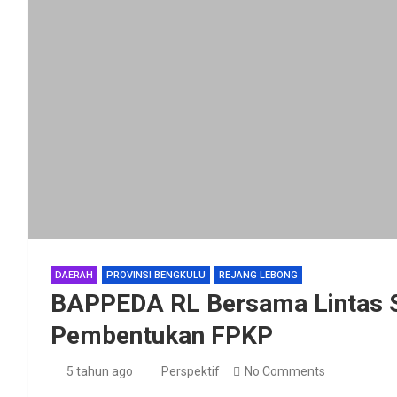
DAERAH
PROVINSI BENGKULU
REJANG LEBONG
BAPPEDA RL Bersama Lintas S
Pembentukan FPKP
5 tahun ago
Perspektif
No Comments