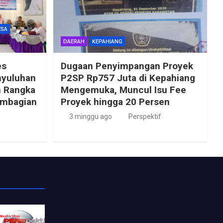
ESA
DAERAH
KEPAHIANG
es
Dugaan Penyimpangan Proyek
nyuluhan
P2SP Rp757 Juta di Kepahiang
m Rangka
Mengemuka, Muncul Isu Fee
embagian
Proyek hingga 20 Persen
3 minggu ago
Perspektif