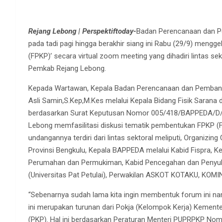
Rejang Lebong | Perspektiftoday-
Badan Perencanaan dan 
pada tadi pagi hingga berakhir siang ini Rabu (29/9) me
(FPKP)’ secara virtual zoom meeting yang dihadiri lintas se
Pemkab Rejang Lebong.
Kepada Wartawan, Kepala Badan Perencanaan dan Pemban
Asli Samin,S.Kep,M.Kes melalui Kepala Bidang Fisik Sarana
berdasarkan Surat Keputusan Nomor 005/418/BAPPEDA/D/
Lebong memfasilitasi diskusi tematik pembentukan FPKP
undangannya terdiri dari lintas sektoral meliputi, Organ
Provinsi Bengkulu, Kepala BAPPEDA melalui Kabid Fispra, K
Perumahan dan Permukiman, Kabid Pencegahan dan Penyulu
(Universitas Pat Petulai), Perwakilan ASKOT KOTAKU, KOMINFO
“Sebenarnya sudah lama kita ingin membentuk forum ini nam
ini merupakan turunan dari Pokja (Kelompok Kerja) Keme
(PKP). Hal ini berdasarkan Peraturan Menteri PUPRPKP Nom