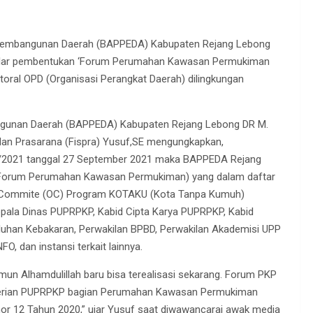
Pembangunan Daerah (BAPPEDA) Kabupaten Rejang Lebong
nggelar pembentukan ‘Forum Perumahan Kawasan Permukiman
ktoral OPD (Organisasi Perangkat Daerah) dilingkungan
gunan Daerah (BAPPEDA) Kabupaten Rejang Lebong DR M.
 dan Prasarana (Fispra) Yusuf,SE mengungkapkan,
2021 tanggal 27 September 2021 maka BAPPEDA Rejang
 (Forum Perumahan Kawasan Permukiman) yang dalam daftar
izing Commite (OC) Program KOTAKU (Kota Tanpa Kumuh)
epala Dinas PUPRPKP, Kabid Cipta Karya PUPRPKP, Kabid
han Kebakaran, Perwakilan BPBD, Perwakilan Akademisi UPP
, dan instansi terkait lainnya.
un Alhamdulillah baru bisa terealisasi sekarang. Forum PKP
nterian PUPRPKP bagian Perumahan Kawasan Permukiman
or 12 Tahun 2020,” ujar Yusuf saat diwawancarai awak media