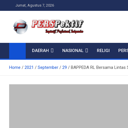
Skip
Jumat, Agustus 7, 2026
to
content
Perspektif.today
Ispiratif Profesional Independen
DAERAH
NASIONAL
RELIGI
PER
Home
2021
September
29
BAPPEDA RL Bersama Lintas 