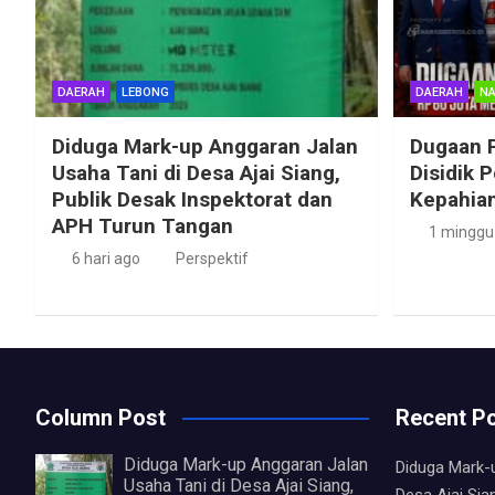
DAERAH
LEBONG
DAERAH
NA
Diduga Mark-up Anggaran Jalan
Dugaan 
Usaha Tani di Desa Ajai Siang,
Disidik 
Publik Desak Inspektorat dan
Kepahian
APH Turun Tangan
1 minggu
6 hari ago
Perspektif
Column Post
Recent P
Diduga Mark-up Anggaran Jalan
Diduga Mark-
Usaha Tani di Desa Ajai Siang,