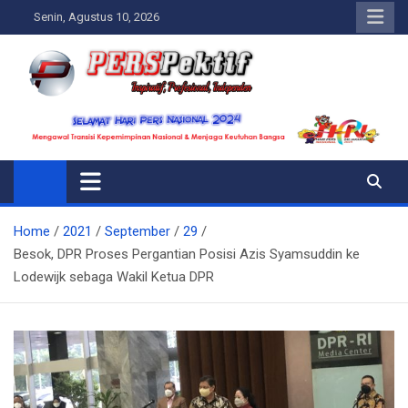
Skip
Senin, Agustus 10, 2026
to
content
Perspektif.today
Ispiratif Profesional Independen
Home
2021
September
29
Besok, DPR Proses Pergantian Posisi Azis Syamsuddin ke
Lodewijk sebaga Wakil Ketua DPR