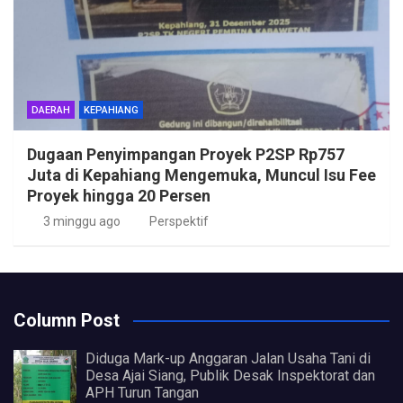
DAERAH
KEPAHIANG
Dugaan Penyimpangan Proyek P2SP Rp757
Juta di Kepahiang Mengemuka, Muncul Isu Fee
Proyek hingga 20 Persen
3 minggu ago
Perspektif
Column Post
Diduga Mark-up Anggaran Jalan Usaha Tani di
Desa Ajai Siang, Publik Desak Inspektorat dan
APH Turun Tangan