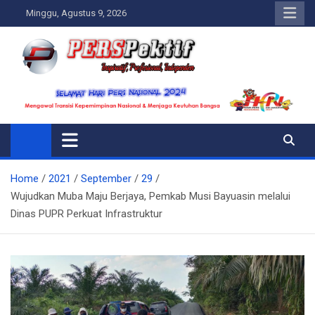
Skip
Minggu, Agustus 9, 2026
to
content
Perspektif.today
Ispiratif Profesional Independen
Home
2021
September
29
Wujudkan Muba Maju Berjaya, Pemkab Musi Bayuasin melalui
Dinas PUPR Perkuat Infrastruktur