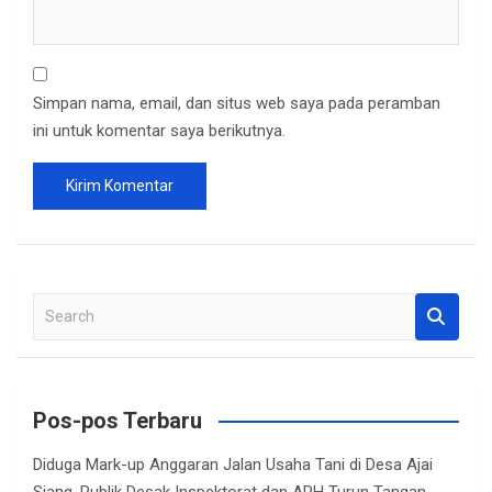
Simpan nama, email, dan situs web saya pada peramban
ini untuk komentar saya berikutnya.
S
e
a
r
c
Pos-pos Terbaru
h
Diduga Mark-up Anggaran Jalan Usaha Tani di Desa Ajai
Siang, Publik Desak Inspektorat dan APH Turun Tangan