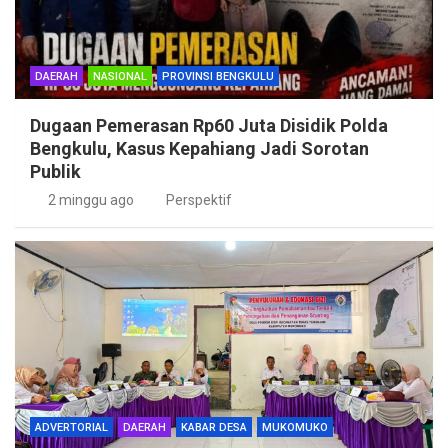
DAERAH
NASIONAL
PROVINSI BENGKULU
Dugaan Pemerasan Rp60 Juta Disidik Polda
Bengkulu, Kasus Kepahiang Jadi Sorotan
Publik
2 minggu ago
Perspektif
ADVERTORIAL
DAERAH
KABAR DESA
MUKOMUKO