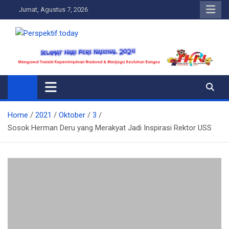
Skip
Jumat, Agustus 7, 2026
to
content
Perspektif.today
Ispiratif Profesional Independen
Home
2021
Oktober
3
Sosok Herman Deru yang Merakyat Jadi Inspirasi Rektor USS