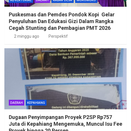
ADVERTORIAL
DAERAH
KABAR DESA
MUKOMUKO
Puskesmas dan Pemdes Pondok Kopi Gelar
Penyuluhan Dan Edukasi Gizi Dalam Rangka
Cegah Stunting dan Pembagian PMT 2026
2 minggu ago
Perspektif
DAERAH
KEPAHIANG
Dugaan Penyimpangan Proyek P2SP Rp757
Juta di Kepahiang Mengemuka, Muncul Isu Fee
Proyek hingga 20 Persen