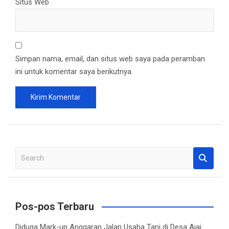
Situs Web
Simpan nama, email, dan situs web saya pada peramban
ini untuk komentar saya berikutnya.
S
e
a
r
c
Pos-pos Terbaru
h
Diduga Mark-up Anggaran Jalan Usaha Tani di Desa Ajai