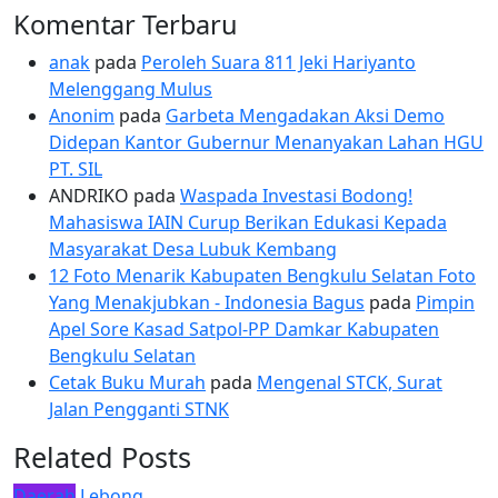
Komentar Terbaru
anak
pada
Peroleh Suara 811 Jeki Hariyanto
Melenggang Mulus
Anonim
pada
Garbeta Mengadakan Aksi Demo
Didepan Kantor Gubernur Menanyakan Lahan HGU
PT. SIL
ANDRIKO
pada
Waspada Investasi Bodong!
Mahasiswa IAIN Curup Berikan Edukasi Kepada
Masyarakat Desa Lubuk Kembang
12 Foto Menarik Kabupaten Bengkulu Selatan Foto
Yang Menakjubkan - Indonesia Bagus
pada
Pimpin
Apel Sore Kasad Satpol-PP Damkar Kabupaten
Bengkulu Selatan
Cetak Buku Murah
pada
Mengenal STCK, Surat
Jalan Pengganti STNK
Related Posts
Daerah
Lebong