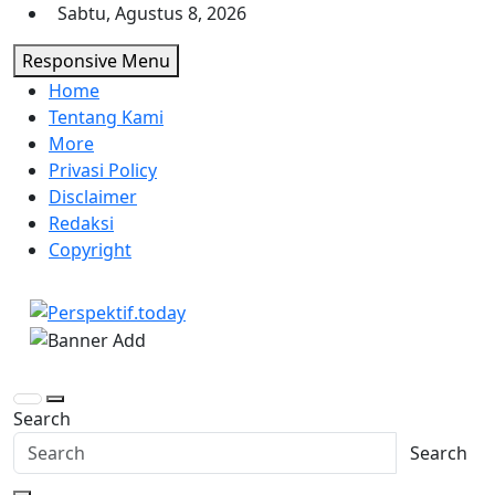
Skip
Sabtu, Agustus 8, 2026
to
Responsive Menu
content
Home
Tentang Kami
More
Privasi Policy
Disclaimer
Redaksi
Copyright
Perspektif.today
Ispiratif Profesional Independen
Search
Search