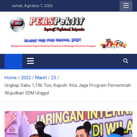
Skip
Jumat, Agustus 7, 2026
to
content
Perspektif.today
Ispiratif Profesional Independen
Home
2022
Maret
25
Ungkap Sabu 1,196 Ton, Kapolri: Kita Jaga Program Pemerintah
Wujudkan SDM Unggul