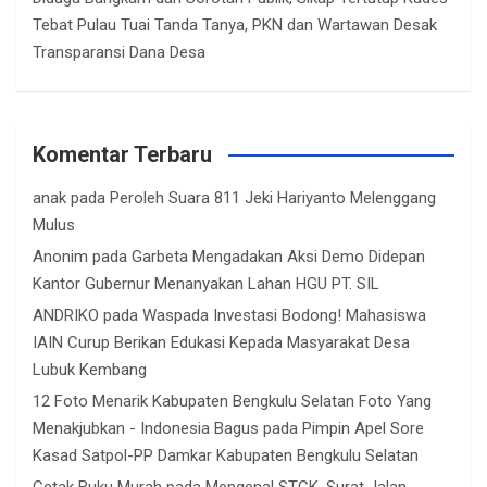
Tebat Pulau Tuai Tanda Tanya, PKN dan Wartawan Desak
Transparansi Dana Desa
Komentar Terbaru
anak
pada
Peroleh Suara 811 Jeki Hariyanto Melenggang
Mulus
Anonim
pada
Garbeta Mengadakan Aksi Demo Didepan
Kantor Gubernur Menanyakan Lahan HGU PT. SIL
ANDRIKO
pada
Waspada Investasi Bodong! Mahasiswa
IAIN Curup Berikan Edukasi Kepada Masyarakat Desa
Lubuk Kembang
12 Foto Menarik Kabupaten Bengkulu Selatan Foto Yang
Menakjubkan - Indonesia Bagus
pada
Pimpin Apel Sore
Kasad Satpol-PP Damkar Kabupaten Bengkulu Selatan
Cetak Buku Murah
pada
Mengenal STCK, Surat Jalan