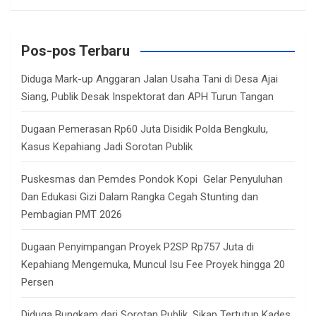
a
r
c
Pos-pos Terbaru
h
Diduga Mark-up Anggaran Jalan Usaha Tani di Desa Ajai
Siang, Publik Desak Inspektorat dan APH Turun Tangan
Dugaan Pemerasan Rp60 Juta Disidik Polda Bengkulu,
Kasus Kepahiang Jadi Sorotan Publik
Puskesmas dan Pemdes Pondok Kopi Gelar Penyuluhan
Dan Edukasi Gizi Dalam Rangka Cegah Stunting dan
Pembagian PMT 2026
Dugaan Penyimpangan Proyek P2SP Rp757 Juta di
Kepahiang Mengemuka, Muncul Isu Fee Proyek hingga 20
Persen
Diduga Bungkam dari Sorotan Publik, Sikap Tertutup Kades