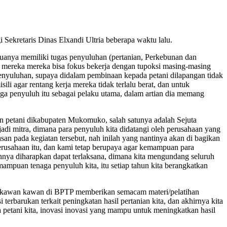
ekretaris Dinas Elxandi Ultria beberapa waktu lalu.
muanya memiliki tugas penyuluhan (pertanian, Perkebunan dan
r mereka mereka bisa fokus bekerja dengan tupoksi masing-masing
penyuluhan, supaya didalam pembinaan kepada petani dilapangan tidak
li agar rentang kerja mereka tidak terlalu berat, dan untuk
naga penyuluh itu sebagai pelaku utama, dalam artian dia memang
 petani dikabupaten Mukomuko, salah satunya adalah Sejuta
adi mitra, dimana para penyuluh kita didatangi oleh perusahaan yang
an pada kegiatan tersebut, nah inilah yang nantinya akan di bagikan
perusahaan itu, dan kami tetap berupaya agar kemampuan para
nnya diharapkan dapat terlaksana, dimana kita mengundang seluruh
ampuan tenaga penyuluh kita, itu setiap tahun kita berangkatkan
en kawan kawan di BPTP memberikan semacam materi/pelatihan
terbarukan terkait peningkatan hasil pertanian kita, dan akhirnya kita
ra petani kita, inovasi inovasi yang mampu untuk meningkatkan hasil