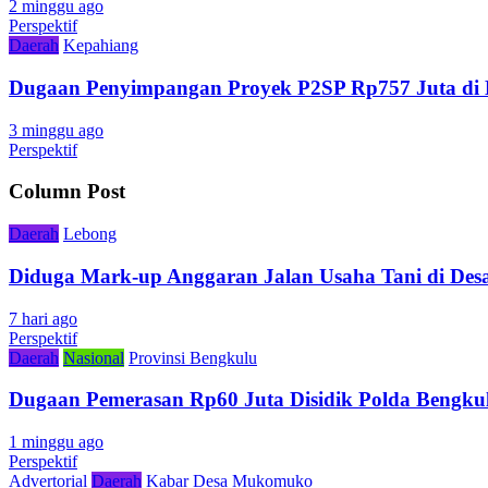
2 minggu ago
Perspektif
Daerah
Kepahiang
Dugaan Penyimpangan Proyek P2SP Rp757 Juta di 
3 minggu ago
Perspektif
Column Post
Daerah
Lebong
Diduga Mark-up Anggaran Jalan Usaha Tani di Desa
7 hari ago
Perspektif
Daerah
Nasional
Provinsi Bengkulu
Dugaan Pemerasan Rp60 Juta Disidik Polda Bengkul
1 minggu ago
Perspektif
Advertorial
Daerah
Kabar Desa
Mukomuko