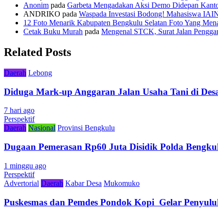
Anonim
pada
Garbeta Mengadakan Aksi Demo Didepan Kant
ANDRIKO
pada
Waspada Investasi Bodong! Mahasiswa IAI
12 Foto Menarik Kabupaten Bengkulu Selatan Foto Yang Mena
Cetak Buku Murah
pada
Mengenal STCK, Surat Jalan Pengg
Related Posts
Daerah
Lebong
Diduga Mark-up Anggaran Jalan Usaha Tani di Desa
7 hari ago
Perspektif
Daerah
Nasional
Provinsi Bengkulu
Dugaan Pemerasan Rp60 Juta Disidik Polda Bengkul
1 minggu ago
Perspektif
Advertorial
Daerah
Kabar Desa
Mukomuko
Puskesmas dan Pemdes Pondok Kopi Gelar Penyulu