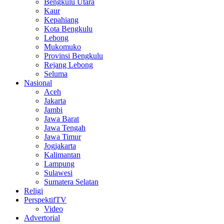
Bengkulu Utara
Kaur
Kepahiang
Kota Bengkulu
Lebong
Mukomuko
Provinsi Bengkulu
Rejang Lebong
Seluma
Nasional
Aceh
Jakarta
Jambi
Jawa Barat
Jawa Tengah
Jawa Timur
Jogjakarta
Kalimantan
Lampung
Sulawesi
Sumatera Selatan
Religi
PerspektifTV
Video
Advertorial