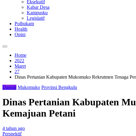
Eksekutif
Kabar Desa
Kampusku
Legislatif
Polhukam
Health
Opini
Home
2022
Maret
27
Dinas Pertanian Kabupaten Mukomuko Rekrutmen Tenaga Pe
Daerah
Mukomuko
Provinsi Bengkulu
Dinas Pertanian Kabupaten M
Kemajuan Petani
4 tahun ago
Perspektif