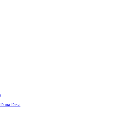
6
i Dana Desa