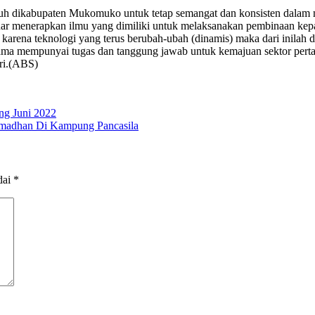
h dikabupaten Mukomuko untuk tetap semangat dan konsisten dalam m
nar menerapkan ilmu yang dimiliki untuk melaksanakan pembinaan kepa
arena teknologi yang terus berubah-ubah (dinamis) maka dari inilah di
sama mempunyai tugas dan tanggung jawab untuk kemajuan sektor perta
iri.(ABS)
ng Juni 2022
amadhan Di Kampung Pancasila
dai
*