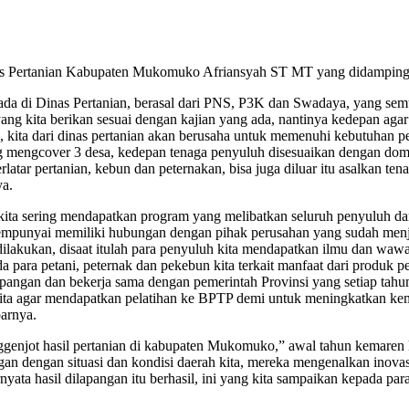
s Pertanian Kabupaten Mukomuko Afriansyah ST MT yang didampingi S
 ada di Dinas Pertanian, berasal dari PNS, P3K dan Swadaya, yang se
ang kita berikan sesuai dengan kajian yang ada, nantinya kedepan aga
u, kita dari dinas pertanian akan berusaha untuk memenuhi kebutuhan 
ng mengcover 3 desa, kedepan tenaga penyuluh disesuaikan dengan domisi
atar pertanian, kebun dan peternakan, bisa juga diluar itu asalkan te
ya.
a sering mendapatkan program yang melibatkan seluruh penyuluh dan
a mempunyai memiliki hubungan dengan pihak perusahan yang sudah menj
ilakukan, disaat itulah para penyuluh kita mendapatkan ilmu dan wawas
 para petani, peternak dan pekebun kita terkait manfaat dari produk 
pangan dan bekerja sama dengan pemerintah Provinsi yang setiap tahu
 kita agar mendapatkan pelatihan ke BPTP demi untuk meningkatkan kem
parnya.
enggenjot hasil pertanian di kabupaten Mukomuko,” awal tahun kemar
an dengan situasi dan kondisi daerah kita, mereka mengenalkan inovasi 
yata hasil dilapangan itu berhasil, ini yang kita sampaikan kepada pa