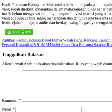
Kadis Pertanian Kabupaten Mukomuko berharap kepada para penyulu
yang sudah direkrut, diharapkan dalam melaksanakan tugas benar be
masih belum menguasai teknologi maupun Inovasi inovasi yang baru, k
yang ada supaya bisa saling menerapkan dan tentunya kita bersama 
lebih sejahtera, maju, mandiri dan berdaya saing,” tegasnya mengakh
Navigasi
Aplikasi PeduliLindungi Bakal Punya Wajah Baru, Rencana Launchi
Personil Koramil 428-91/MM Hadiri Acara Doa Bersama Sambut R
pos
Tinggalkan Balasan
Alamat email Anda tidak akan dipublikasikan.
Ruas yang wajib ditan
Komentar
*
Nama
*