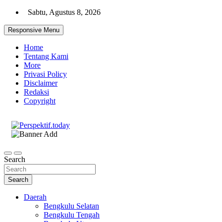
Skip
Sabtu, Agustus 8, 2026
to
content
Responsive Menu
Home
Tentang Kami
More
Privasi Policy
Disclaimer
Redaksi
Copyright
Ispiratif Profesional Independen
Perspektif.today
Search
Search
Daerah
Bengkulu Selatan
Bengkulu Tengah