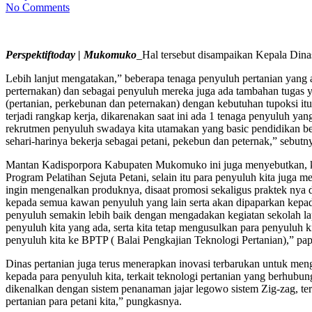
No Comments
Perspektiftoday | Mukomuko
_Hal tersebut disampaikan Kepala Dina
Lebih lanjut mengatakan,” beberapa tenaga penyuluh pertanian yang
perternakan) dan sebagai penyuluh mereka juga ada tambahan tugas y
(pertanian, perkebunan dan peternakan) dengan kebutuhan tupoksi it
terjadi rangkap kerja, dikarenakan saat ini ada 1 tenaga penyuluh ya
rekrutmen penyuluh swadaya kita utamakan yang basic pendidikan berl
sehari-harinya bekerja sebagai petani, pekebun dan peternak,” sebutn
Mantan Kadisporpora Kabupaten Mukomuko ini juga menyebutkan, kit
Program Pelatihan Sejuta Petani, selain itu para penyuluh kita jug
ingin mengenalkan produknya, disaat promosi sekaligus praktek nya d
kepada semua kawan penyuluh yang lain serta akan dipaparkan kepada
penyuluh semakin lebih baik dengan mengadakan kegiatan sekolah la
penyuluh kita yang ada, serta kita tetap mengusulkan para penyuluh
penyuluh kita ke BPTP ( Balai Pengkajian Teknologi Pertanian),” pa
Dinas pertanian juga terus menerapkan inovasi terbarukan untuk m
kepada para penyuluh kita, terkait teknologi pertanian yang berhubung
dikenalkan dengan sistem penanaman jajar legowo sistem Zig-zag, tern
pertanian para petani kita,” pungkasnya.