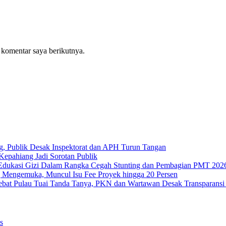
 komentar saya berikutnya.
g, Publik Desak Inspektorat dan APH Turun Tangan
epahiang Jadi Sorotan Publik
Edukasi Gizi Dalam Rangka Cegah Stunting dan Pembagian PMT 202
 Mengemuka, Muncul Isu Fee Proyek hingga 20 Persen
Tebat Pulau Tuai Tanda Tanya, PKN dan Wartawan Desak Transparans
s