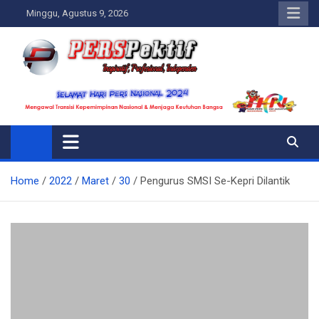
Skip
Minggu, Agustus 9, 2026
to
content
Perspektif.today
Ispiratif Profesional Independen
Home
2022
Maret
30
Pengurus SMSI Se-Kepri Dilantik