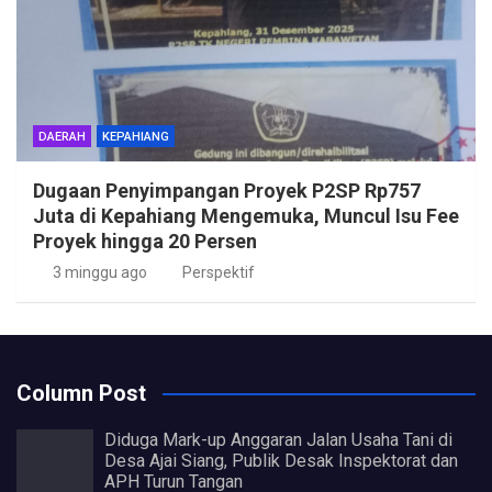
DAERAH
KEPAHIANG
Dugaan Penyimpangan Proyek P2SP Rp757
Juta di Kepahiang Mengemuka, Muncul Isu Fee
Proyek hingga 20 Persen
3 minggu ago
Perspektif
Column Post
Diduga Mark-up Anggaran Jalan Usaha Tani di
Desa Ajai Siang, Publik Desak Inspektorat dan
APH Turun Tangan