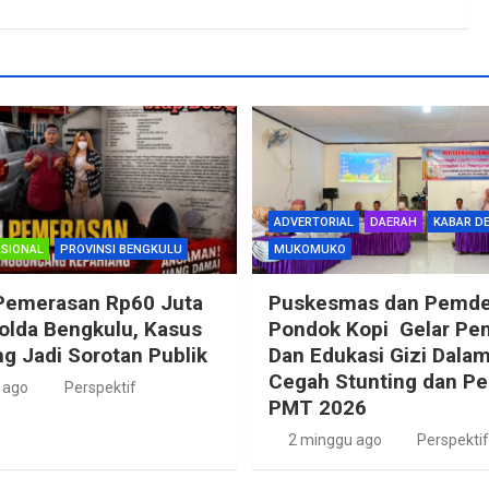
ADVERTORIAL
DAERAH
KABAR D
SIONAL
PROVINSI BENGKULU
MUKOMUKO
Pemerasan Rp60 Juta
Puskesmas dan Pemd
Polda Bengkulu, Kasus
Pondok Kopi Gelar Pe
g Jadi Sorotan Publik
Dan Edukasi Gizi Dala
Cegah Stunting dan P
 ago
Perspektif
PMT 2026
2 minggu ago
Perspektif