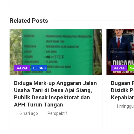
Related Posts
DAERAH
LEBONG
DAERAH
NA
Diduga Mark-up Anggaran Jalan
Dugaan 
Usaha Tani di Desa Ajai Siang,
Disidik 
Publik Desak Inspektorat dan
Kepahian
APH Turun Tangan
1 minggu
6 hari ago
Perspektif