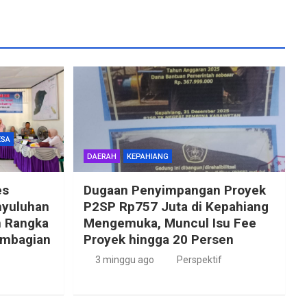
ESA
DAERAH
KEPAHIANG
es
Dugaan Penyimpangan Proyek
nyuluhan
P2SP Rp757 Juta di Kepahiang
m Rangka
Mengemuka, Muncul Isu Fee
embagian
Proyek hingga 20 Persen
3 minggu ago
Perspektif