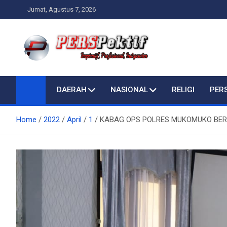
Skip
Jumat, Agustus 7, 2026
to
content
Perspektif.today
Ispiratif Profesional Independen
DAERAH
NASIONAL
RELIGI
PER
Home
2022
April
1
KABAG OPS POLRES MUKOMUKO BERI