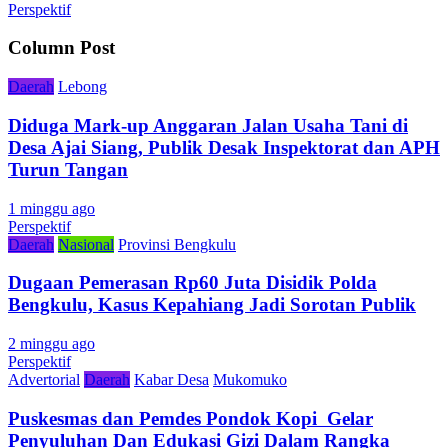
Perspektif
Column Post
Daerah
Lebong
Diduga Mark-up Anggaran Jalan Usaha Tani di
Desa Ajai Siang, Publik Desak Inspektorat dan APH
Turun Tangan
1 minggu ago
Perspektif
Daerah
Nasional
Provinsi Bengkulu
Dugaan Pemerasan Rp60 Juta Disidik Polda
Bengkulu, Kasus Kepahiang Jadi Sorotan Publik
2 minggu ago
Perspektif
Advertorial
Daerah
Kabar Desa
Mukomuko
Puskesmas dan Pemdes Pondok Kopi Gelar
Penyuluhan Dan Edukasi Gizi Dalam Rangka