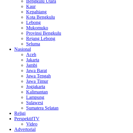
Bengkulu Utara
Kaur
Kepahiang
Kota Bengkulu
Lebong
Mukomuko
Provinsi Bengkulu
Rejang Lebong
Seluma
Nasional
Aceh
Jakarta
Jambi
Jawa Barat
Jawa Tengah
Jawa Timur
Jogjakarta
Kalimantan
Lampung
Sulawesi
Sumatera Selatan
Religi
PerspektifTV
Video
Advertorial