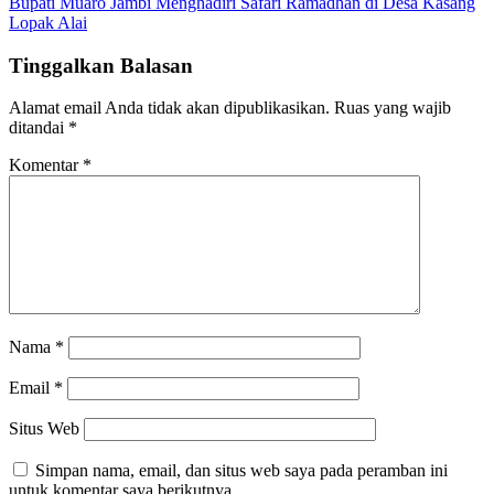
Bupati Muaro Jambi Menghadiri Safari Ramadhan di Desa Kasang
Lopak Alai
Tinggalkan Balasan
Alamat email Anda tidak akan dipublikasikan.
Ruas yang wajib
ditandai
*
Komentar
*
Nama
*
Email
*
Situs Web
Simpan nama, email, dan situs web saya pada peramban ini
untuk komentar saya berikutnya.