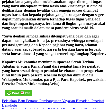
pejabat lama yang akan melaksanakan tugas ditempat tugas
yang baru diucapkan terima kasih atas kinerjanya selama di
dedikasikan dengan loyalitas dan semoga sukses ditempat
tugas baru, dan kepada pejabat yang baru agar dengan segera
dapat menyesuaikan dirinya terhadap tugas tugas yang ada
dan lingkungan tugasnya, terutama di lingkungan masyarakat
yang saat ini masih dalam masa pandemi virus covid 19.
“Saya doakan semoga sukses ditempat yang baru dan agar
dapat meningkatkan kinerja, prestasinya sehingga mendapat
prestasi gemilang dan Kepada pejabat yang baru, selamat
datang agar cepat beradaptasi serta berikan kinerja terbaik
serta inovasi-inovasi yang sangat cemerlang,”ungkap Kapolres.
Kapolres Mukomuko memimpin upacara Serah Terima
Jabatan & acara Kenal Pamit dari pejabat lama ke pejabat
yang baru sesuai dengan protokol kesehatan dan pengecekan
suhu tubuh para peserta sebelum kegiatan dimulai dari
Wakapolres Mukomuko, para Pju, Para Kapolsek, perwakilan
Perwira Polres Mukomuko.(Arios)
Navigasi
Peletakan Batu Pertama Pembangunan Yayasan Elmadani Provinsi
Bengkulu
pos