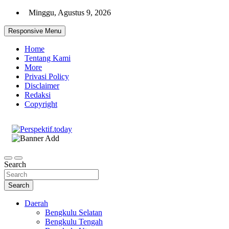
Skip
Minggu, Agustus 9, 2026
to
content
Responsive Menu
Home
Tentang Kami
More
Privasi Policy
Disclaimer
Redaksi
Copyright
Ispiratif Profesional Independen
Perspektif.today
Search
Search
Daerah
Bengkulu Selatan
Bengkulu Tengah