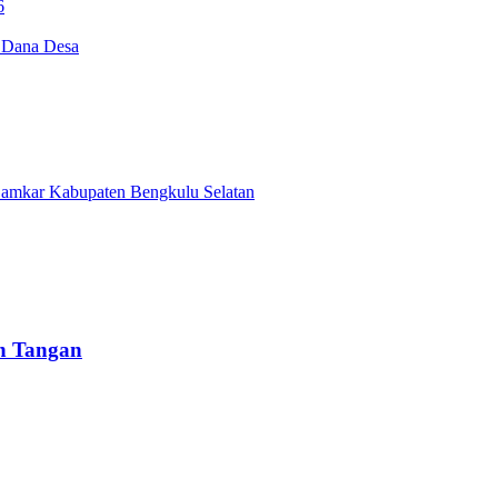
6
i Dana Desa
Damkar Kabupaten Bengkulu Selatan
un Tangan