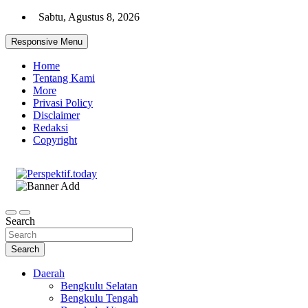
Skip
Sabtu, Agustus 8, 2026
to
content
Responsive Menu
Home
Tentang Kami
More
Privasi Policy
Disclaimer
Redaksi
Copyright
Ispiratif Profesional Independen
Perspektif.today
Search
Search
Daerah
Bengkulu Selatan
Bengkulu Tengah