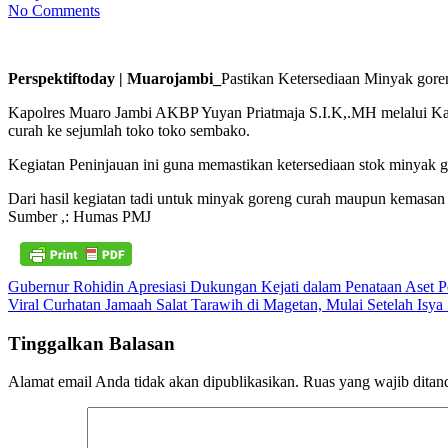
No Comments
Perspektiftoday | Muarojambi_
Pastikan Ketersediaan Minyak gore
Kapolres Muaro Jambi AKBP Yuyan Priatmaja S.I.K,.MH melalui Ka
curah ke sejumlah toko toko sembako.
Kegiatan Peninjauan ini guna memastikan ketersediaan stok minyak gore
Dari hasil kegiatan tadi untuk minyak goreng curah maupun kemasan 
Sumber ,: Humas PMJ
Navigasi
Gubernur Rohidin Apresiasi Dukungan Kejati dalam Penataan Aset
Viral Curhatan Jamaah Salat Tarawih di Magetan, Mulai Setelah Isya
pos
Tinggalkan Balasan
Alamat email Anda tidak akan dipublikasikan.
Ruas yang wajib ditan