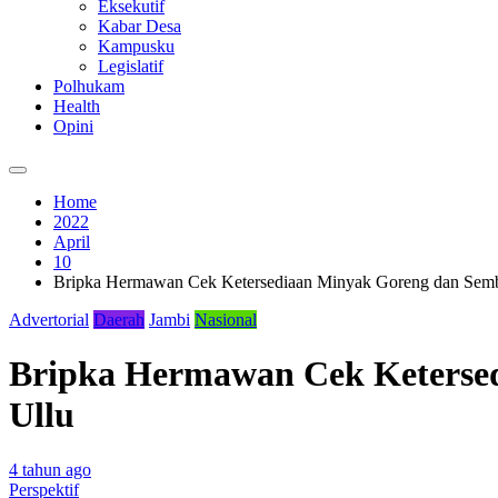
Eksekutif
Kabar Desa
Kampusku
Legislatif
Polhukam
Health
Opini
Home
2022
April
10
Bripka Hermawan Cek Ketersediaan Minyak Goreng dan Sem
Advertorial
Daerah
Jambi
Nasional
Bripka Hermawan Cek Keterse
Ullu
4 tahun ago
Perspektif