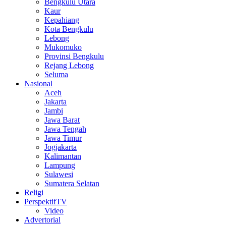
Bengkulu Utara
Kaur
Kepahiang
Kota Bengkulu
Lebong
Mukomuko
Provinsi Bengkulu
Rejang Lebong
Seluma
Nasional
Aceh
Jakarta
Jambi
Jawa Barat
Jawa Tengah
Jawa Timur
Jogjakarta
Kalimantan
Lampung
Sulawesi
Sumatera Selatan
Religi
PerspektifTV
Video
Advertorial