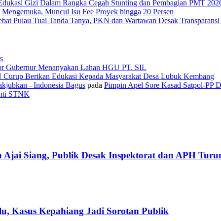
Edukasi Gizi Dalam Rangka Cegah Stunting dan Pembagian PMT 202
 Mengemuka, Muncul Isu Fee Proyek hingga 20 Persen
Tebat Pulau Tuai Tanda Tanya, PKN dan Wartawan Desak Transparans
s
or Gubernur Menanyakan Lahan HGU PT. SIL
N Curup Berikan Edukasi Kepada Masyarakat Desa Lubuk Kembang
kjubkan - Indonesia Bagus
pada
Pimpin Apel Sore Kasad Satpol-PP 
anti STNK
 Ajai Siang, Publik Desak Inspektorat dan APH Tur
u, Kasus Kepahiang Jadi Sorotan Publik