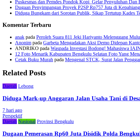
Puskesmas dan Pemdes Pondok Kopi Gelar Penyuluhan Dan 
Dugaan Penyimpangan Proyek P2SP Rp757 Juta di Kepahiang
Diduga Bungkam dari Sorotan Publik, Sikap Tertutup Kades 
Komentar Terbaru
anak
pada
Peroleh Suara 811 Jeki Hariyanto Melenggang Mulu
Anonim
pada
Garbeta Mengadakan Aksi Demo Didepan Kant
ANDRIKO
pada
Waspada Investasi Bodong! Mahasiswa IAI
12 Foto Menarik Kabupaten Bengkulu Selatan Foto Yang Mena
Cetak Buku Murah
pada
Mengenal STCK, Surat Jalan Pengg
Related Posts
Daerah
Lebong
Diduga Mark-up Anggaran Jalan Usaha Tani di Desa
7 hari ago
Perspektif
Daerah
Nasional
Provinsi Bengkulu
Dugaan Pemerasan Rp60 Juta Disidik Polda Bengkul