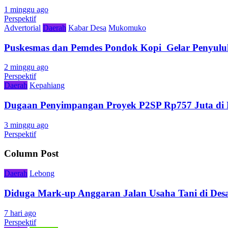
1 minggu ago
Perspektif
Advertorial
Daerah
Kabar Desa
Mukomuko
Puskesmas dan Pemdes Pondok Kopi Gelar Penyulu
2 minggu ago
Perspektif
Daerah
Kepahiang
Dugaan Penyimpangan Proyek P2SP Rp757 Juta di 
3 minggu ago
Perspektif
Column Post
Daerah
Lebong
Diduga Mark-up Anggaran Jalan Usaha Tani di Desa
7 hari ago
Perspektif