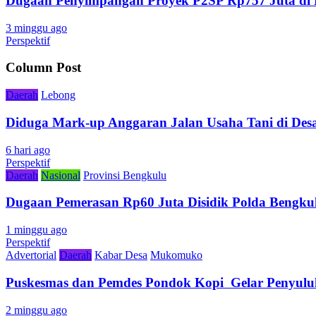
Dugaan Penyimpangan Proyek P2SP Rp757 Juta di 
3 minggu ago
Perspektif
Column Post
Daerah
Lebong
Diduga Mark-up Anggaran Jalan Usaha Tani di Desa
6 hari ago
Perspektif
Daerah
Nasional
Provinsi Bengkulu
Dugaan Pemerasan Rp60 Juta Disidik Polda Bengkul
1 minggu ago
Perspektif
Advertorial
Daerah
Kabar Desa
Mukomuko
Puskesmas dan Pemdes Pondok Kopi Gelar Penyulu
2 minggu ago