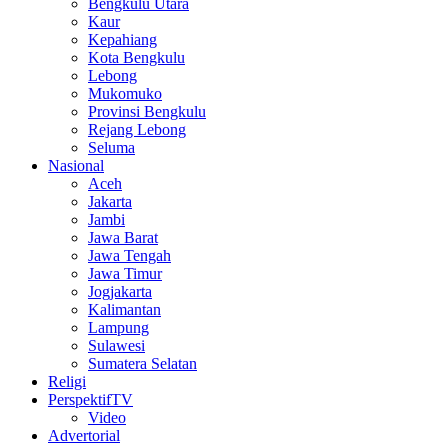
Bengkulu Utara
Kaur
Kepahiang
Kota Bengkulu
Lebong
Mukomuko
Provinsi Bengkulu
Rejang Lebong
Seluma
Nasional
Aceh
Jakarta
Jambi
Jawa Barat
Jawa Tengah
Jawa Timur
Jogjakarta
Kalimantan
Lampung
Sulawesi
Sumatera Selatan
Religi
PerspektifTV
Video
Advertorial