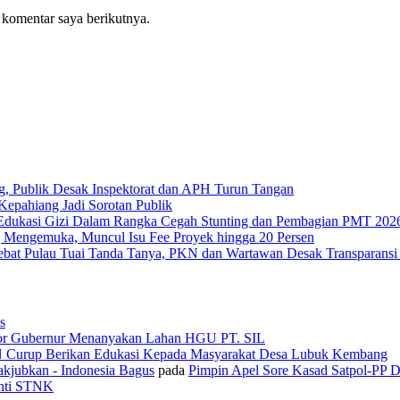
 komentar saya berikutnya.
g, Publik Desak Inspektorat dan APH Turun Tangan
epahiang Jadi Sorotan Publik
Edukasi Gizi Dalam Rangka Cegah Stunting dan Pembagian PMT 202
 Mengemuka, Muncul Isu Fee Proyek hingga 20 Persen
Tebat Pulau Tuai Tanda Tanya, PKN dan Wartawan Desak Transparans
s
or Gubernur Menanyakan Lahan HGU PT. SIL
N Curup Berikan Edukasi Kepada Masyarakat Desa Lubuk Kembang
kjubkan - Indonesia Bagus
pada
Pimpin Apel Sore Kasad Satpol-PP 
anti STNK