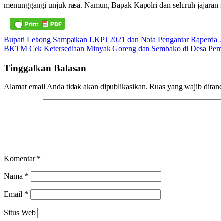
menunggangi unjuk rasa. Namun, Bapak Kapolri dan seluruh jajaran 
Navigasi
Bupati Lebong Sampaikan LKPJ 2021 dan Nota Pengantar Raperda
BKTM Cek Ketersediaan Minyak Goreng dan Sembako di Desa Pe
pos
Tinggalkan Balasan
Alamat email Anda tidak akan dipublikasikan.
Ruas yang wajib ditan
Komentar
*
Nama
*
Email
*
Situs Web