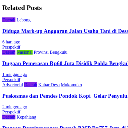
Related Posts
Daerah
Lebong
Diduga Mark-up Anggaran Jalan Usaha Tani di Desa
6 hari ago
Perspektif
Daerah
Nasional
Provinsi Bengkulu
Dugaan Pemerasan Rp60 Juta Disidik Polda Bengkul
1 minggu ago
Perspektif
Advertorial
Daerah
Kabar Desa
Mukomuko
Puskesmas dan Pemdes Pondok Kopi Gelar Penyulu
2 minggu ago
Perspektif
Daerah
Kepahiang