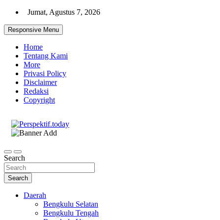
Skip
Jumat, Agustus 7, 2026
to
content
Responsive Menu
Home
Tentang Kami
More
Privasi Policy
Disclaimer
Redaksi
Copyright
Ispiratif Profesional Independen
Perspektif.today
Search
Search
Daerah
Bengkulu Selatan
Bengkulu Tengah