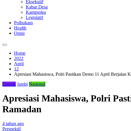
Eksekutif
Kabar Desa
Kampusku
Legislatif
Polhukam
Health
Opini
Home
2022
April
12
Apresiasi Mahasiswa, Polri Pastikan Demo 11 April Berjala
Daerah
Jambi
Nasional
Apresiasi Mahasiswa, Polri Pa
Ramadan
4 tahun ago
Perspektif