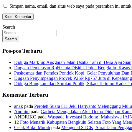
Simpan nama, email, dan situs web saya pada peramban ini untuk
Search
Search
Pos-pos Terbaru
Diduga Mark-up Anggaran Jalan Usaha Tani di Desa Ajai Sian
Dugaan Pemerasan Rp60 Juta Disidik Polda Bengkulu, Kasus K
Puskesmas dan Pemdes Pondok Kopi Gelar Penyuluhan Dan 
Dugaan Penyimpangan Proyek P2SP Rp757 Juta di Kepahiang
Diduga Bungkam dari Sorotan Publik, Sikap Tertutup Kades 
Komentar Terbaru
anak
pada
Peroleh Suara 811 Jeki Hariyanto Melenggang Mulu
Anonim
pada
Garbeta Mengadakan Aksi Demo Didepan Kant
ANDRIKO
pada
Waspada Investasi Bodong! Mahasiswa IAI
12 Foto Menarik Kabupaten Bengkulu Selatan Foto Yang Mena
Cetak Buku Murah
pada
Mengenal STCK, Surat Jalan Pengg