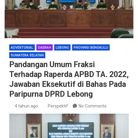
ADVERTORIAL
DAERAH
LEBONG
PROVINSI BENGKULU
SUMATERA SELATAN
Pandangan Umum Fraksi
Terhadap Raperda APBD TA. 2022,
Jawaban Eksekutif di Bahas Pada
Paripurna DPRD Lebong
4 tahun ago
Perspektif
No Comments