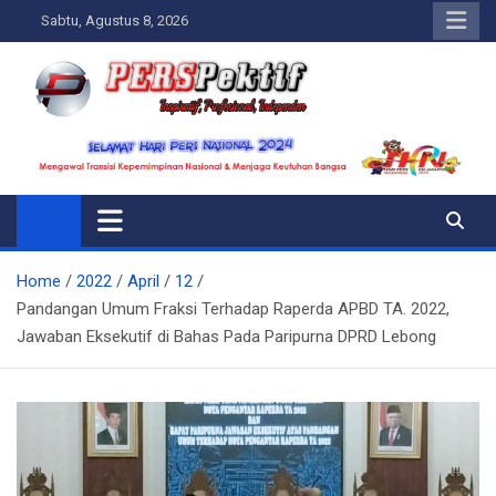
Skip
Sabtu, Agustus 8, 2026
to
content
Perspektif.today
Ispiratif Profesional Independen
Home
2022
April
12
Pandangan Umum Fraksi Terhadap Raperda APBD TA. 2022,
Jawaban Eksekutif di Bahas Pada Paripurna DPRD Lebong