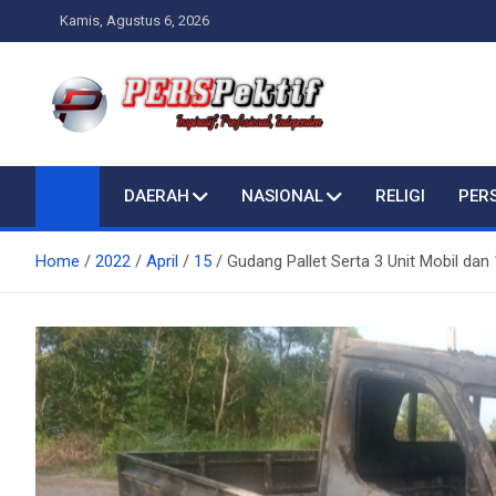
Skip
Kamis, Agustus 6, 2026
to
content
Perspektif.today
Ispiratif Profesional Independen
DAERAH
NASIONAL
RELIGI
PER
Home
2022
April
15
Gudang Pallet Serta 3 Unit Mobil dan