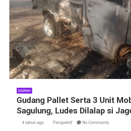
DAERAH
Gudang Pallet Serta 3 Unit Mob
Sagulung, Ludes Dilalap si Ja
4 tahun ago
Perspektif
No Comments