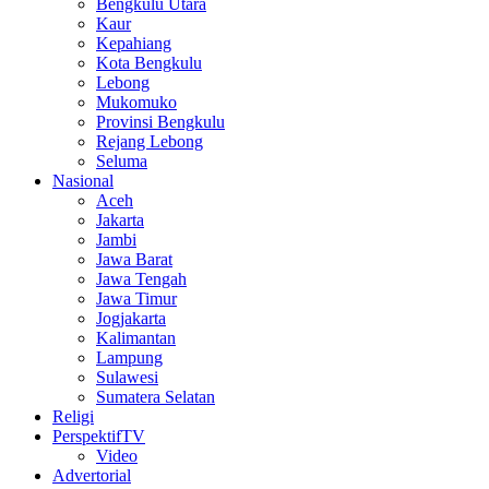
Bengkulu Utara
Kaur
Kepahiang
Kota Bengkulu
Lebong
Mukomuko
Provinsi Bengkulu
Rejang Lebong
Seluma
Nasional
Aceh
Jakarta
Jambi
Jawa Barat
Jawa Tengah
Jawa Timur
Jogjakarta
Kalimantan
Lampung
Sulawesi
Sumatera Selatan
Religi
PerspektifTV
Video
Advertorial