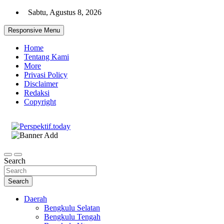
Skip
Sabtu, Agustus 8, 2026
to
content
Responsive Menu
Home
Tentang Kami
More
Privasi Policy
Disclaimer
Redaksi
Copyright
Ispiratif Profesional Independen
Perspektif.today
Search
Search
Daerah
Bengkulu Selatan
Bengkulu Tengah