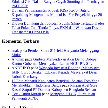
Edukasi Gizi Dalam Rangka Cegah Stunting dan Pembagian
PMT 2026
Dugaan Penyimpangan Proyek P2SP Rp757 Juta di
Kepahiang Mengemuka, Muncul Isu Fee Proyek hingga 20
Persen
Diduga Bungkam dari Sorotan Publik, Sikap Tertutup Kades
Tebat Pulau Tuai Tanda Tanya, PKN dan Wartawan Desak
Transparansi Dana Desa
Komentar Terbaru
anak
pada
Peroleh Suara 811 Jeki Hariyanto Melenggang
Mulus
Anonim
pada
Garbeta Mengadakan Aksi Demo Didepan
Kantor Gubernur Menanyakan Lahan HGU PT. SIL
ANDRIKO
pada
Waspada Investasi Bodong! Mahasiswa
IAIN Curup Berikan Edukasi Kepada Masyarakat Desa
Lubuk Kembang
12 Foto Menarik Kabupaten Bengkulu Selatan Foto Yang
Menakjubkan - Indonesia Bagus
pada
Pimpin Apel Sore
Kasad Satpol-PP Damkar Kabupaten Bengkulu Selatan
Cetak Buku Murah
pada
Mengenal STCK, Surat Jalan
Pengganti STNK