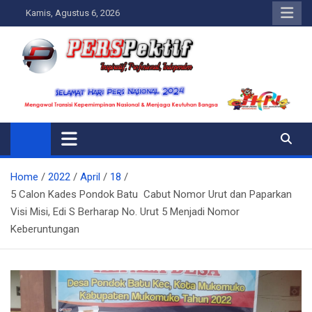
Skip
Kamis, Agustus 6, 2026
to
content
Perspektif.today
Ispiratif Profesional Independen
Home
2022
April
18
5 Calon Kades Pondok Batu Cabut Nomor Urut dan Paparkan
Visi Misi, Edi S Berharap No. Urut 5 Menjadi Nomor
Keberuntungan