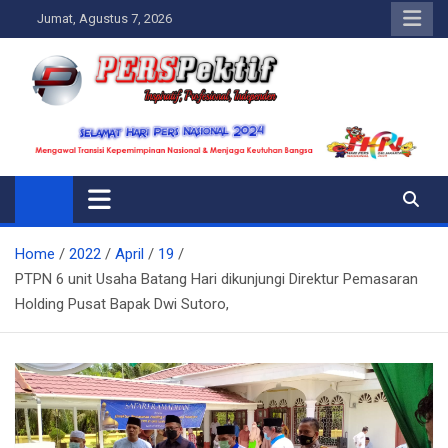
Skip
Jumat, Agustus 7, 2026
to
content
Perspektif.today
Ispiratif Profesional Independen
Home
2022
April
19
PTPN 6 unit Usaha Batang Hari dikunjungi Direktur Pemasaran
Holding Pusat Bapak Dwi Sutoro,