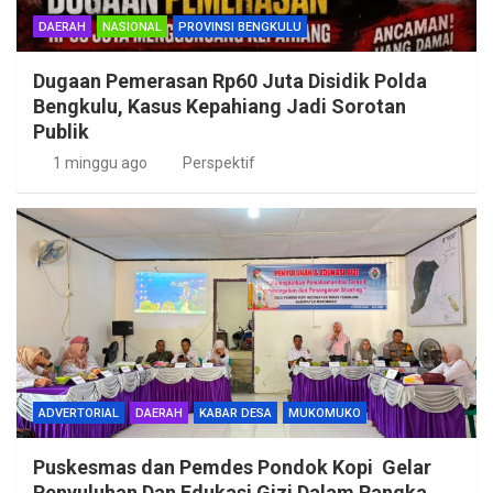
DAERAH
NASIONAL
PROVINSI BENGKULU
Dugaan Pemerasan Rp60 Juta Disidik Polda
Bengkulu, Kasus Kepahiang Jadi Sorotan
Publik
1 minggu ago
Perspektif
ADVERTORIAL
DAERAH
KABAR DESA
MUKOMUKO
Puskesmas dan Pemdes Pondok Kopi Gelar
Penyuluhan Dan Edukasi Gizi Dalam Rangka