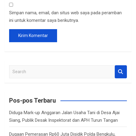
Simpan nama, email, dan situs web saya pada peramban
ini untuk komentar saya berikutnya.
S
e
a
r
c
Pos-pos Terbaru
h
Diduga Mark-up Anggaran Jalan Usaha Tani di Desa Ajai
Siang, Publik Desak Inspektorat dan APH Turun Tangan
Dugaan Pemerasan Rp60 Juta Disidik Polda Bengkulu,