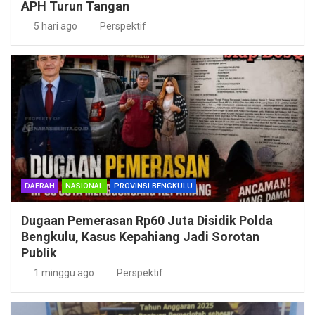
APH Turun Tangan
5 hari ago
Perspektif
DAERAH
NASIONAL
PROVINSI BENGKULU
Dugaan Pemerasan Rp60 Juta Disidik Polda
Bengkulu, Kasus Kepahiang Jadi Sorotan
Publik
1 minggu ago
Perspektif