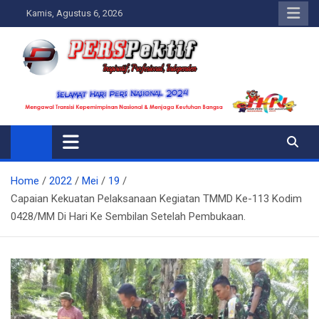
Skip
Kamis, Agustus 6, 2026
to
content
Perspektif.today
Ispiratif Profesional Independen
Home
2022
Mei
19
Capaian Kekuatan Pelaksanaan Kegiatan TMMD Ke-113 Kodim
0428/MM Di Hari Ke Sembilan Setelah Pembukaan.