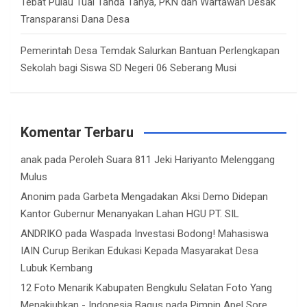
Tebat Pulau Tuai Tanda Tanya, PKN dan Wartawan Desak
Transparansi Dana Desa
Pemerintah Desa Temdak Salurkan Bantuan Perlengkapan
Sekolah bagi Siswa SD Negeri 06 Seberang Musi
Komentar Terbaru
anak
pada
Peroleh Suara 811 Jeki Hariyanto Melenggang
Mulus
Anonim
pada
Garbeta Mengadakan Aksi Demo Didepan
Kantor Gubernur Menanyakan Lahan HGU PT. SIL
ANDRIKO
pada
Waspada Investasi Bodong! Mahasiswa
IAIN Curup Berikan Edukasi Kepada Masyarakat Desa
Lubuk Kembang
12 Foto Menarik Kabupaten Bengkulu Selatan Foto Yang
Menakjubkan - Indonesia Bagus
pada
Pimpin Apel Sore