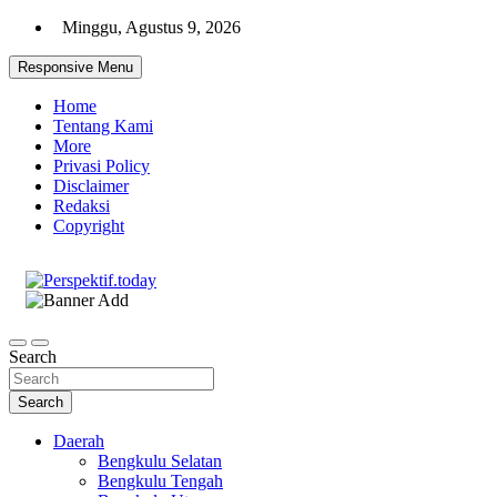
Skip
Minggu, Agustus 9, 2026
to
content
Responsive Menu
Home
Tentang Kami
More
Privasi Policy
Disclaimer
Redaksi
Copyright
Ispiratif Profesional Independen
Perspektif.today
Search
Search
Daerah
Bengkulu Selatan
Bengkulu Tengah