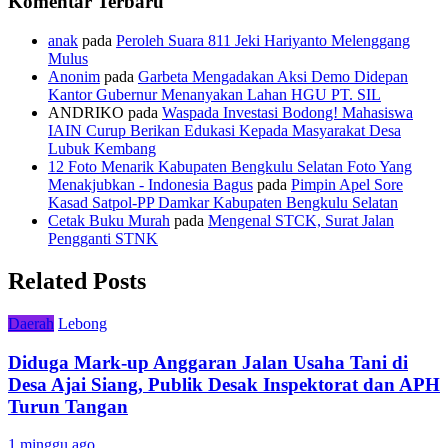
Komentar Terbaru
anak
pada
Peroleh Suara 811 Jeki Hariyanto Melenggang
Mulus
Anonim
pada
Garbeta Mengadakan Aksi Demo Didepan
Kantor Gubernur Menanyakan Lahan HGU PT. SIL
ANDRIKO
pada
Waspada Investasi Bodong! Mahasiswa
IAIN Curup Berikan Edukasi Kepada Masyarakat Desa
Lubuk Kembang
12 Foto Menarik Kabupaten Bengkulu Selatan Foto Yang
Menakjubkan - Indonesia Bagus
pada
Pimpin Apel Sore
Kasad Satpol-PP Damkar Kabupaten Bengkulu Selatan
Cetak Buku Murah
pada
Mengenal STCK, Surat Jalan
Pengganti STNK
Related Posts
Daerah
Lebong
Diduga Mark-up Anggaran Jalan Usaha Tani di
Desa Ajai Siang, Publik Desak Inspektorat dan APH
Turun Tangan
1 minggu ago