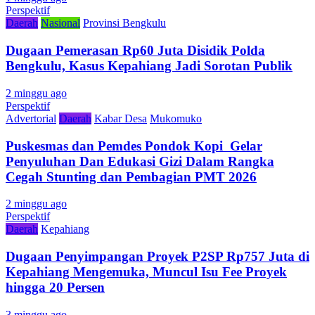
Perspektif
Daerah
Nasional
Provinsi Bengkulu
Dugaan Pemerasan Rp60 Juta Disidik Polda
Bengkulu, Kasus Kepahiang Jadi Sorotan Publik
2 minggu ago
Perspektif
Advertorial
Daerah
Kabar Desa
Mukomuko
Puskesmas dan Pemdes Pondok Kopi Gelar
Penyuluhan Dan Edukasi Gizi Dalam Rangka
Cegah Stunting dan Pembagian PMT 2026
2 minggu ago
Perspektif
Daerah
Kepahiang
Dugaan Penyimpangan Proyek P2SP Rp757 Juta di
Kepahiang Mengemuka, Muncul Isu Fee Proyek
hingga 20 Persen
3 minggu ago