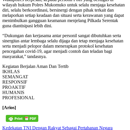
wilayah hukum Polres Mukomuko untuk selalu menjaga kesehatan
diri, selalu berkoordinasi, bersinergi dengan pihak terkait dan
melaporkan setiap keadaan dan situasi serta kerawanan yang dapat
menimbulkan gangguan keamanan menjelang Pilkada Serentak
guna diantisipasi lebih dini.
“Dukungan dan kerjasama antar personil sangat dibutuhkan serta
sinergitas antar lembaga selalu dijaga dan tetap menjaga kesehatan
serta menjadi pelopor dalam menerapkan protokol kesehatan
pencegahan covid-19, agar menjadi contoh dan teladan bagi
masyarakat,” tandasnya.
Kegiatan Berjalan Aman Dan Tertib
IKHLAS
SEMANGAT
RESPONSIF
PROAKTIF
HUMANIS
PROFESIONAL
[Arios]
Navigasi
Kedekatan TNI Dengan Rakyat Sebagai Pertahanan Negara