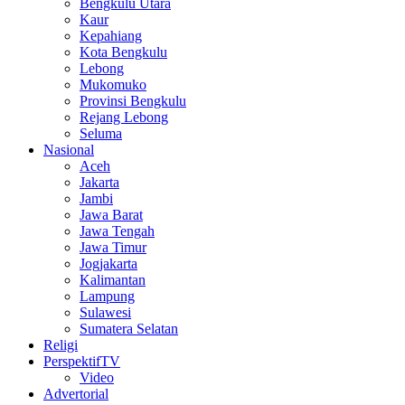
Bengkulu Utara
Kaur
Kepahiang
Kota Bengkulu
Lebong
Mukomuko
Provinsi Bengkulu
Rejang Lebong
Seluma
Nasional
Aceh
Jakarta
Jambi
Jawa Barat
Jawa Tengah
Jawa Timur
Jogjakarta
Kalimantan
Lampung
Sulawesi
Sumatera Selatan
Religi
PerspektifTV
Video
Advertorial