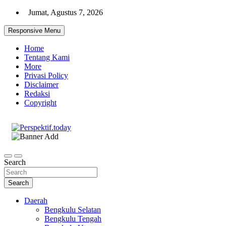
Skip
Jumat, Agustus 7, 2026
to
content
Responsive Menu
Home
Tentang Kami
More
Privasi Policy
Disclaimer
Redaksi
Copyright
Ispiratif Profesional Independen
Perspektif.today
Search
Search
Daerah
Bengkulu Selatan
Bengkulu Tengah