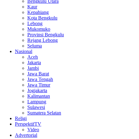
Bengkulu Utara
Kaur
Kepahiang
Kota Bengkulu
Lebong
Mukomuko
Provinsi Bengkulu
Rejang Lebong
Seluma
Nasional
Aceh
Jakarta
Jambi
Jawa Barat
Jawa Tengah
Jawa Timur
Jogjakarta
Kalimantan
Lampung
Sulawesi
Sumatera Selatan
Religi
PerspektifTV
Video
Advertorial