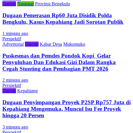
Daerah
Nasional
Provinsi Bengkulu
Dugaan Pemerasan Rp60 Juta Disidik Polda
Bengkulu, Kasus Kepahiang Jadi Sorotan Publik
1 minggu ago
Perspektif
Advertorial
Daerah
Kabar Desa
Mukomuko
Puskesmas dan Pemdes Pondok Kopi Gelar
Penyuluhan Dan Edukasi Gizi Dalam Rangka
Cegah Stunting dan Pembagian PMT 2026
2 minggu ago
Perspektif
Daerah
Kepahiang
Dugaan Penyimpangan Proyek P2SP Rp757 Juta di
Kepahiang Mengemuka, Muncul Isu Fee Proyek
hingga 20 Persen
3 minggu ago
Perspektif