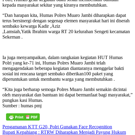
kepada masyarakat sekitar yang kiranya membutuhkan.
“Dan harapan kita, Humas Polres Muaro Jambi diharapkan dapat
terus bersinergi dengan segenap elemen masyarakat hari ini diserah
sembako kewarga Kadir ,Aziz
,Lamsiah,Yatik Ibrahim warga RT 20 kelurahan Sengeti kecamatan
Sekernan .
Ia juga menyampaikan, dalam rangkaian kegiatan HUT Humas
Polri yang ke-71 ini, Humas Polres Muaro Jambi telah
mengagendakan beberapa kegiatan diantaranya menggelar bakti
sosial ini rencana target sembako diberikan100 paket yang
diperuntukan untuk membantu warga yang membutuhkan .
“Kita juga berharap semoga Polres Muaro Jambi semakin dicintai
oleh masyarakat dan bantuan ini dapat bermanfaat bagi masyarakat,”
pungkas kasi Humas.
Sumber : humas pmj
Navigasi
Pengamanan KTT G20, Polri Gunakan Face Recognition
Bupati Kepahiang : RTRW Diharapkan Menjadi Payung Hukum