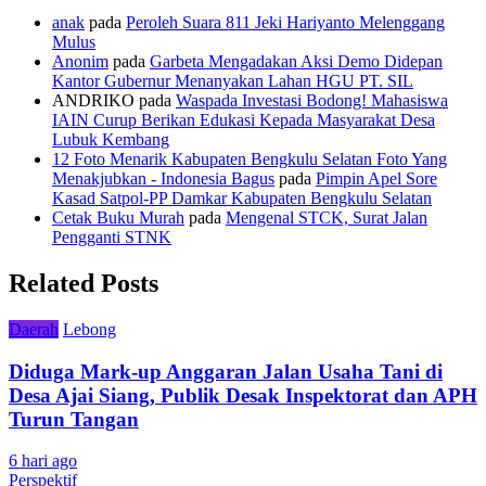
anak
pada
Peroleh Suara 811 Jeki Hariyanto Melenggang
Mulus
Anonim
pada
Garbeta Mengadakan Aksi Demo Didepan
Kantor Gubernur Menanyakan Lahan HGU PT. SIL
ANDRIKO
pada
Waspada Investasi Bodong! Mahasiswa
IAIN Curup Berikan Edukasi Kepada Masyarakat Desa
Lubuk Kembang
12 Foto Menarik Kabupaten Bengkulu Selatan Foto Yang
Menakjubkan - Indonesia Bagus
pada
Pimpin Apel Sore
Kasad Satpol-PP Damkar Kabupaten Bengkulu Selatan
Cetak Buku Murah
pada
Mengenal STCK, Surat Jalan
Pengganti STNK
Related Posts
Daerah
Lebong
Diduga Mark-up Anggaran Jalan Usaha Tani di
Desa Ajai Siang, Publik Desak Inspektorat dan APH
Turun Tangan
6 hari ago
Perspektif