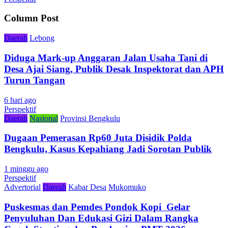
Column Post
Daerah
Lebong
Diduga Mark-up Anggaran Jalan Usaha Tani di
Desa Ajai Siang, Publik Desak Inspektorat dan APH
Turun Tangan
6 hari ago
Perspektif
Daerah
Nasional
Provinsi Bengkulu
Dugaan Pemerasan Rp60 Juta Disidik Polda
Bengkulu, Kasus Kepahiang Jadi Sorotan Publik
1 minggu ago
Perspektif
Advertorial
Daerah
Kabar Desa
Mukomuko
Puskesmas dan Pemdes Pondok Kopi Gelar
Penyuluhan Dan Edukasi Gizi Dalam Rangka