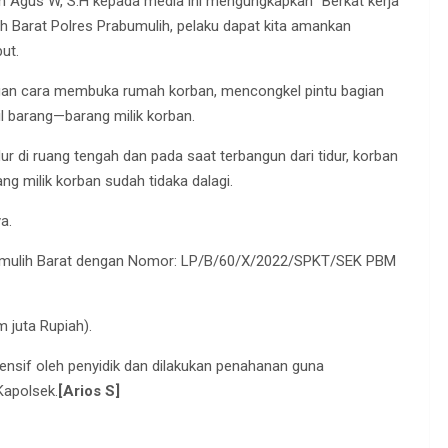
ran Agus W, S.H kepada media ini mengungkapkan “Berkat kerja
lih Barat Polres Prabumulih, pelaku dapat kita amankan
ut.
ngan cara membuka rumah korban, mencongkel pintu bagian
 barang—barang milik korban.
r di ruang tengah dan pada saat terbangun dari tidur, korban
g milik korban sudah tidaka dalagi.
a.
abumulih Barat dengan Nomor: LP/B/60/X/2022/SPKT/SEK PBM
m juta Rupiah).
tensif oleh penyidik dan dilakukan penahanan guna
Kapolsek.
[Arios S]