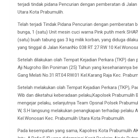
terjadi tindak pidana Pencurian dengan pemberatan di Jala
Utara Kota Prabumulih.
Telah terjadi Tindak Pidana Pencurian dengan pemberatan 
bunga, 1 (satu) Unit mesin cuci warna Pink putih merk SHA
(satu) buah tabung gas 3 kg milik korban, yang diduga dila
yang tinggal di Jalan KenariNo 038 RT 27 RW 10 Kel.Wonosa
Setelah dilakukan olah Tempat Kejadian Perkara (TKP) dan 
Aji Nugroho Bin Poniman (25) Tahun yang kesehariannya beke
Gang Melati No.31 RT.04 RW.01 Kel.Karang Raja Kec. Prabum
Setelah melakukan olah Tempat Kejadian Perkara (TKP), Pad
Wib dan diketahui keberadaan pelaku,Kapolsek Prabumulih B
mengejar pelaku, selanjutnya Team Opsnal Polsek Prabumuli
W, S.H langsung melakukan penangkapan terhadap pelaku An
Kel.Wonosari Kec. Prabumulih Utara Kota Prabumulih.
Pada kesempatan yang sama, Kapolres Kota Prabumulih AKBP.