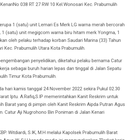
n KenariNo 038 RT 27 RW 10 Kel.Wonosari Kec. Prabumulih
berupa 1 (satu) unit Lemari Es Merk LG warna merah bercorah
P, 1 (satu) unit megigcom warna biru hitam merk Yongma, 1
kukan oleh pelaku terhadap korban Saudari Marina (33) Tahun
ri Kec. Prabumulih Utara Kota Prabumulih.
pengembangan penyelidikan, diketahui pelaku bernama Catur
rja sebagai buruh harian lepas dan tinggal di Jalan Sepatu
ulih Timur Kota Prabumulih.
a hari kamis tanggal 24 November 2022 sekira Pukul 02.30
arat Iptu. A.Rafiq,S.IP memerintahkan Kanit Reskrim untuk
h Barat yang di pimpin oleh Kanit Reskrim Aipda Putran Agus
. Catur Aji Nugrohono Bin Poniman di Jalan Kenari
 Witdiardi, S.IK, M.H melalui Kapolsek Prabumulih Barat