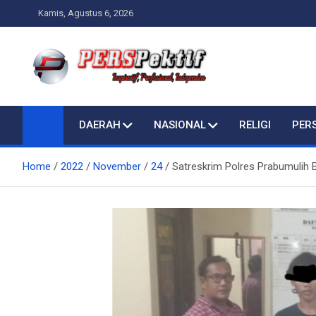
Skip
Kamis, Agustus 6, 2026
to
content
Perspektif.today
Ispiratif Profesional Independen
DAERAH
NASIONAL
RELIGI
PER
Home
2022
November
24
Satreskrim Polres Prabumulih 