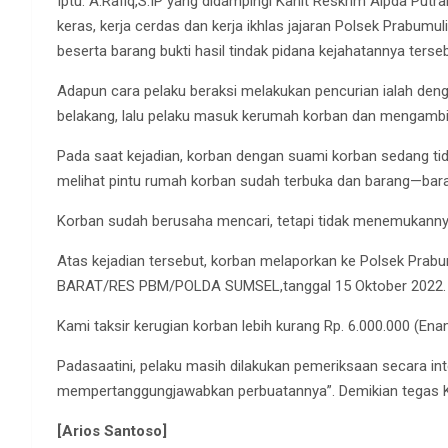
Iptu. A.Rafiq,S.IP yang didampingi Kanit Reskrim Aipda Put
keras, kerja cerdas dan kerja ikhlas jajaran Polsek Prabumu
beserta barang bukti hasil tindak pidana kejahatannya terseb
Adapun cara pelaku beraksi melakukan pencurian ialah de
belakang, lalu pelaku masuk kerumah korban dan mengambil
Pada saat kejadian, korban dengan suami korban sedang tidu
melihat pintu rumah korban sudah terbuka dan barang—baran
Korban sudah berusaha mencari, tetapi tidak menemukanny
Atas kejadian tersebut, korban melaporkan ke Polsek Pr
BARAT/RES PBM/POLDA SUMSEL,tanggal 15 Oktober 2022.
Kami taksir kerugian korban lebih kurang Rp. 6.000.000 (Ena
Padasaatini, pelaku masih dilakukan pemeriksaan secara in
mempertanggungjawabkan perbuatannya”. Demikian tegas 
[Arios Santoso]