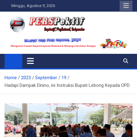
Skip
Minggu, Agustus 9, 2026
to
content
Perspektif.today
Ispiratif Profesional Independen
Home
2023
September
19
Hadapi Dampak Elnino, ini Instruksi Bupati Lebong Kepada OPD