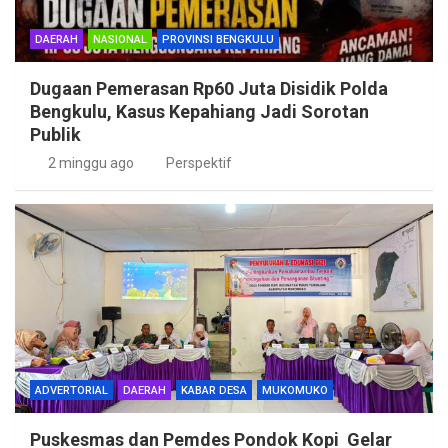
DAERAH
NASIONAL
PROVINSI BENGKULU
Dugaan Pemerasan Rp60 Juta Disidik Polda
Bengkulu, Kasus Kepahiang Jadi Sorotan
Publik
2 minggu ago
Perspektif
ADVERTORIAL
DAERAH
KABAR DESA
MUKOMUKO
Puskesmas dan Pemdes Pondok Kopi Gelar