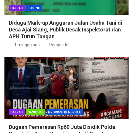
DAERAH
LEBONG
Diduga Mark-up Anggaran Jalan Usaha Tani di
Desa Ajai Siang, Publik Desak Inspektorat dan
APH Turun Tangan
1 minggu ago
Perspektif
DAERAH
NASIONAL
PROVINSI BENGKULU
Dugaan Pemerasan Rp60 Juta Disidik Polda