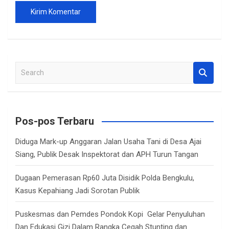
S
e
a
r
c
Pos-pos Terbaru
h
Diduga Mark-up Anggaran Jalan Usaha Tani di Desa Ajai
Siang, Publik Desak Inspektorat dan APH Turun Tangan
Dugaan Pemerasan Rp60 Juta Disidik Polda Bengkulu,
Kasus Kepahiang Jadi Sorotan Publik
Puskesmas dan Pemdes Pondok Kopi Gelar Penyuluhan
Dan Edukasi Gizi Dalam Rangka Cegah Stunting dan