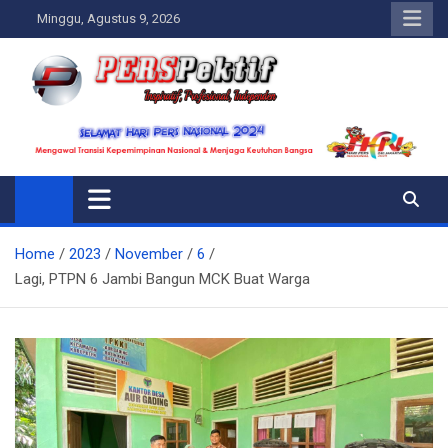
Skip
Minggu, Agustus 9, 2026
to
content
Perspektif.today
Ispiratif Profesional Independen
Home
2023
November
6
Lagi, PTPN 6 Jambi Bangun MCK Buat Warga