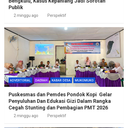
Bengkulu, Kasus Kepahiang Jadi Sorotan
Publik
2 minggu ago
Perspektif
ADVERTORIAL
DAERAH
KABAR DESA
MUKOMUKO
Puskesmas dan Pemdes Pondok Kopi Gelar
Penyuluhan Dan Edukasi Gizi Dalam Rangka
Cegah Stunting dan Pembagian PMT 2026
2 minggu ago
Perspektif