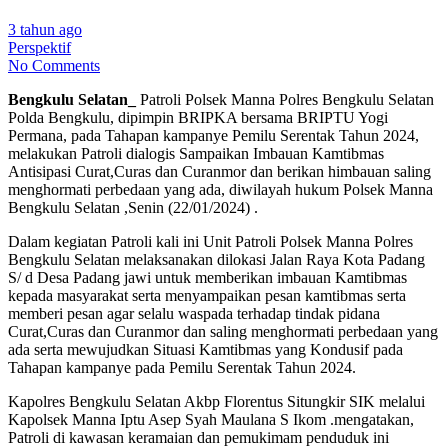
3 tahun ago
Perspektif
No Comments
Bengkulu Selatan_
Patroli Polsek Manna Polres Bengkulu Selatan
Polda Bengkulu, dipimpin BRIPKA bersama BRIPTU Yogi
Permana, pada Tahapan kampanye Pemilu Serentak Tahun 2024,
melakukan Patroli dialogis Sampaikan Imbauan Kamtibmas
Antisipasi Curat,Curas dan Curanmor dan berikan himbauan saling
menghormati perbedaan yang ada, diwilayah hukum Polsek Manna
Bengkulu Selatan ,Senin (22/01/2024) .
Dalam kegiatan Patroli kali ini Unit Patroli Polsek Manna Polres
Bengkulu Selatan melaksanakan dilokasi Jalan Raya Kota Padang
S/ d Desa Padang jawi untuk memberikan imbauan Kamtibmas
kepada masyarakat serta menyampaikan pesan kamtibmas serta
memberi pesan agar selalu waspada terhadap tindak pidana
Curat,Curas dan Curanmor dan saling menghormati perbedaan yang
ada serta mewujudkan Situasi Kamtibmas yang Kondusif pada
Tahapan kampanye pada Pemilu Serentak Tahun 2024.
Kapolres Bengkulu Selatan Akbp Florentus Situngkir SIK melalui
Kapolsek Manna Iptu Asep Syah Maulana S Ikom .mengatakan,
Patroli di kawasan keramaian dan pemukimam penduduk ini