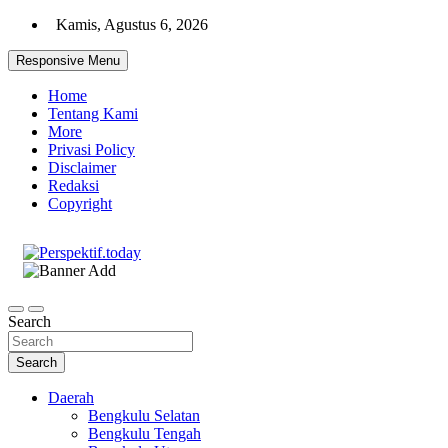
Skip
Kamis, Agustus 6, 2026
to
content
Responsive Menu
Home
Tentang Kami
More
Privasi Policy
Disclaimer
Redaksi
Copyright
Ispiratif Profesional Independen
Perspektif.today
Search
Search
Daerah
Bengkulu Selatan
Bengkulu Tengah