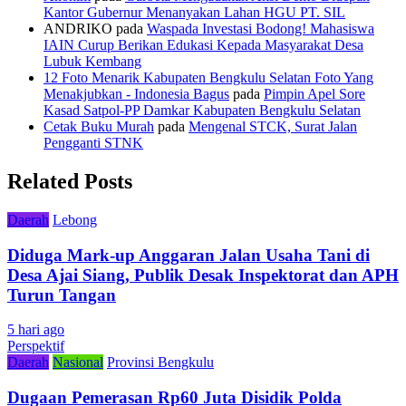
Kantor Gubernur Menanyakan Lahan HGU PT. SIL
ANDRIKO
pada
Waspada Investasi Bodong! Mahasiswa
IAIN Curup Berikan Edukasi Kepada Masyarakat Desa
Lubuk Kembang
12 Foto Menarik Kabupaten Bengkulu Selatan Foto Yang
Menakjubkan - Indonesia Bagus
pada
Pimpin Apel Sore
Kasad Satpol-PP Damkar Kabupaten Bengkulu Selatan
Cetak Buku Murah
pada
Mengenal STCK, Surat Jalan
Pengganti STNK
Related Posts
Daerah
Lebong
Diduga Mark-up Anggaran Jalan Usaha Tani di
Desa Ajai Siang, Publik Desak Inspektorat dan APH
Turun Tangan
5 hari ago
Perspektif
Daerah
Nasional
Provinsi Bengkulu
Dugaan Pemerasan Rp60 Juta Disidik Polda