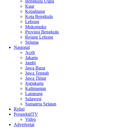
Bengkulu Utara
Kaur
Kepahiang
Kota Bengkulu
Lebong
Mukomuko
Provinsi Bengkulu
Rejang Lebong
Seluma
Nasional
Aceh
Jakarta
Jambi
Jawa Barat
Jawa Tengah
Jawa Timur
Jogjakarta
Kalimantan
Lampung
Sulawesi
Sumatera Selatan
Religi
PerspektifTV
Video
Advertorial