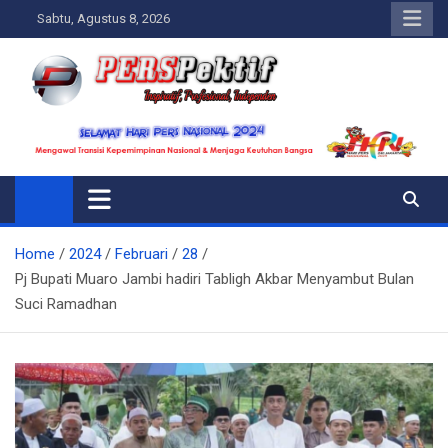
Skip
Sabtu, Agustus 8, 2026
to
content
Perspektif.today
Ispiratif Profesional Independen
Home
2024
Februari
28
Pj Bupati Muaro Jambi hadiri Tabligh Akbar Menyambut Bulan
Suci Ramadhan