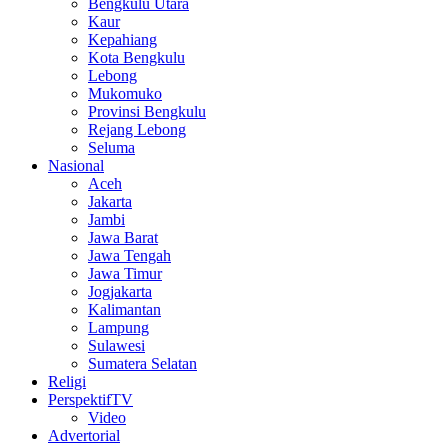
Bengkulu Utara
Kaur
Kepahiang
Kota Bengkulu
Lebong
Mukomuko
Provinsi Bengkulu
Rejang Lebong
Seluma
Nasional
Aceh
Jakarta
Jambi
Jawa Barat
Jawa Tengah
Jawa Timur
Jogjakarta
Kalimantan
Lampung
Sulawesi
Sumatera Selatan
Religi
PerspektifTV
Video
Advertorial