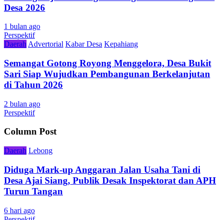
Desa 2026
1 bulan ago
Perspektif
Daerah
Advertorial
Kabar Desa
Kepahiang
Semangat Gotong Royong Menggelora, Desa Bukit
Sari Siap Wujudkan Pembangunan Berkelanjutan
di Tahun 2026
2 bulan ago
Perspektif
Column Post
Daerah
Lebong
Diduga Mark-up Anggaran Jalan Usaha Tani di
Desa Ajai Siang, Publik Desak Inspektorat dan APH
Turun Tangan
6 hari ago
Perspektif