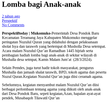
Lomba bagi Anak-anak
2 tahun ago
Perspektif
No Comments
Perspektiftoday | Mukomuko-
Pemerintah Desa Pondok Baru
Kecamatan Teramang Jaya Kabupaten Mukomuko menggelar
peringatan Nuzulul Quran yang didahului dengan pelaksanaan
sholat Isya dan taraweh yang bertempat di Musholla Desa setempat.
Acara malam Nuzulul Qur’an Ramadhan 1445 hijriah serta
pembagian hadiah lomba bagi anak-anak di sekitar wilayah di
Mushalla desa setmpat, Kamis Malam Jum’at (28/3/2024).
Selain Pemdes, juga turut hadir tokoh masyarakat, pengurus
Mushalla dan jamaah shalat tarawih, BPD, tokoh agama dan peserta
Nuzul Quran.Kegiatan Nuzulul Qur’an juga diisi ceramah agama.
Sebelumnya, kegiatan menyambut malam Nuzulul Qur’an diisi
berbagai perlombaan tentang agama yang diikuti oleh anak-anak
dari Desa Pondok Baru, sepeti kegiatan,Azan, hapalan ayat-ayat
pendek, Musabaqoh Tilawatil Qur’an