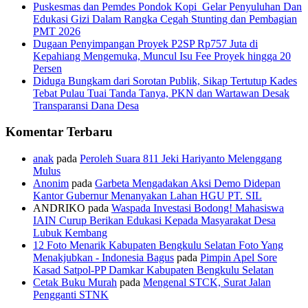
Puskesmas dan Pemdes Pondok Kopi Gelar Penyuluhan Dan
Edukasi Gizi Dalam Rangka Cegah Stunting dan Pembagian
PMT 2026
Dugaan Penyimpangan Proyek P2SP Rp757 Juta di
Kepahiang Mengemuka, Muncul Isu Fee Proyek hingga 20
Persen
Diduga Bungkam dari Sorotan Publik, Sikap Tertutup Kades
Tebat Pulau Tuai Tanda Tanya, PKN dan Wartawan Desak
Transparansi Dana Desa
Komentar Terbaru
anak
pada
Peroleh Suara 811 Jeki Hariyanto Melenggang
Mulus
Anonim
pada
Garbeta Mengadakan Aksi Demo Didepan
Kantor Gubernur Menanyakan Lahan HGU PT. SIL
ANDRIKO
pada
Waspada Investasi Bodong! Mahasiswa
IAIN Curup Berikan Edukasi Kepada Masyarakat Desa
Lubuk Kembang
12 Foto Menarik Kabupaten Bengkulu Selatan Foto Yang
Menakjubkan - Indonesia Bagus
pada
Pimpin Apel Sore
Kasad Satpol-PP Damkar Kabupaten Bengkulu Selatan
Cetak Buku Murah
pada
Mengenal STCK, Surat Jalan
Pengganti STNK