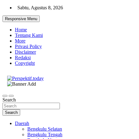
Skip
Sabtu, Agustus 8, 2026
to
content
Responsive Menu
Home
Tentang Kami
More
Privasi Policy
Disclaimer
Redaksi
Copyright
Ispiratif Profesional Independen
Perspektif.today
Search
Search
Daerah
Bengkulu Selatan
Bengkulu Tengah