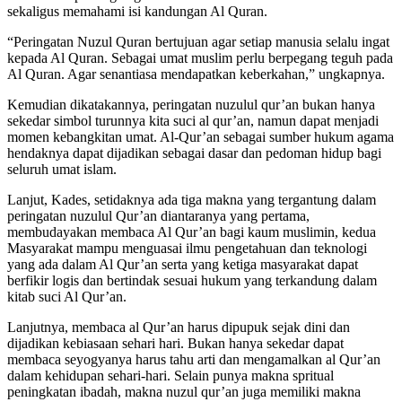
sekaligus memahami isi kandungan Al Quran.
“Peringatan Nuzul Quran bertujuan agar setiap manusia selalu ingat
kepada Al Quran. Sebagai umat muslim perlu berpegang teguh pada
Al Quran. Agar senantiasa mendapatkan keberkahan,” ungkapnya.
Kemudian dikatakannya, peringatan nuzulul qur’an bukan hanya
sekedar simbol turunnya kita suci al qur’an, namun dapat menjadi
momen kebangkitan umat. Al-Qur’an sebagai sumber hukum agama
hendaknya dapat dijadikan sebagai dasar dan pedoman hidup bagi
seluruh umat islam.
Lanjut, Kades, setidaknya ada tiga makna yang tergantung dalam
peringatan nuzulul Qur’an diantaranya yang pertama,
membudayakan membaca Al Qur’an bagi kaum muslimin, kedua
Masyarakat mampu menguasai ilmu pengetahuan dan teknologi
yang ada dalam Al Qur’an serta yang ketiga masyarakat dapat
berfikir logis dan bertindak sesuai hukum yang terkandung dalam
kitab suci Al Qur’an.
Lanjutnya, membaca al Qur’an harus dipupuk sejak dini dan
dijadikan kebiasaan sehari hari. Bukan hanya sekedar dapat
membaca seyogyanya harus tahu arti dan mengamalkan al Qur’an
dalam kehidupan sehari-hari. Selain punya makna spritual
peningkatan ibadah, makna nuzul qur’an juga memiliki makna