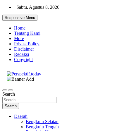
Skip
Sabtu, Agustus 8, 2026
to
content
Responsive Menu
Home
Tentang Kami
More
Privasi Policy
Disclaimer
Redaksi
Copyright
Ispiratif Profesional Independen
Perspektif.today
Search
Search
Daerah
Bengkulu Selatan
Bengkulu Tengah