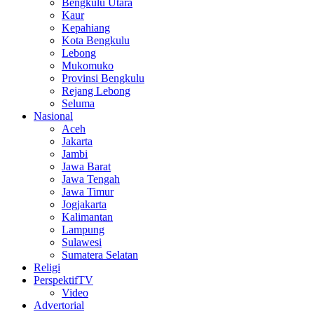
Bengkulu Utara
Kaur
Kepahiang
Kota Bengkulu
Lebong
Mukomuko
Provinsi Bengkulu
Rejang Lebong
Seluma
Nasional
Aceh
Jakarta
Jambi
Jawa Barat
Jawa Tengah
Jawa Timur
Jogjakarta
Kalimantan
Lampung
Sulawesi
Sumatera Selatan
Religi
PerspektifTV
Video
Advertorial