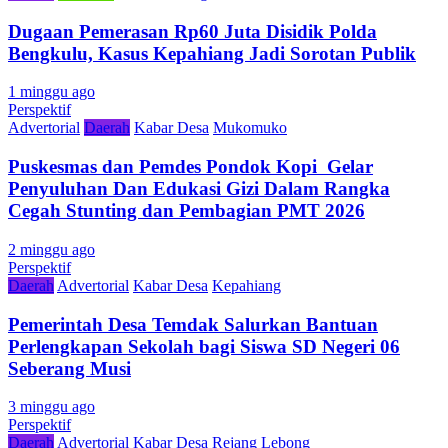
Dugaan Pemerasan Rp60 Juta Disidik Polda
Bengkulu, Kasus Kepahiang Jadi Sorotan Publik
1 minggu ago
Perspektif
Advertorial
Daerah
Kabar Desa
Mukomuko
Puskesmas dan Pemdes Pondok Kopi Gelar
Penyuluhan Dan Edukasi Gizi Dalam Rangka
Cegah Stunting dan Pembagian PMT 2026
2 minggu ago
Perspektif
Daerah
Advertorial
Kabar Desa
Kepahiang
Pemerintah Desa Temdak Salurkan Bantuan
Perlengkapan Sekolah bagi Siswa SD Negeri 06
Seberang Musi
3 minggu ago
Perspektif
Daerah
Advertorial
Kabar Desa
Rejang Lebong