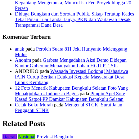
Kepahiang Mengemuka, Muncul Isu Fee Proyek hingga 20
Persen
Diduga Bungkam dari Sorotan Publik, Sikap Tertutup Kades
Tebat Pulau Tuai Tanda Tanya, PKN dan Wartawan Desak
Transparansi Dana Desa
Komentar Terbaru
anak
pada
Peroleh Suara 811 Jeki Hariyanto Melenggang
Mulus
Anonim
pada
Garbeta Mengadakan Aksi Demo Didepan
Kantor Gubernur Menanyakan Lahan HGU PT. SIL
ANDRIKO
pada
Waspada Investasi Bodong! Mahasiswa
IAIN Curup Berikan Edukasi Kepada Masyarakat Desa
Lubuk Kembang
12 Foto Menarik Kabupaten Bengkulu Selatan Foto Yang
Menakjubkan - Indonesia Bagus
pada
Pimpin Apel Sore
Kasad Satpol-PP Damkar Kabupaten Bengkulu Selatan
Cetak Buku Murah
pada
Mengenal STCK, Surat Jalan
Pengganti STNK
Related Posts
Daerah
Nasional
Provinsi Bengkulu