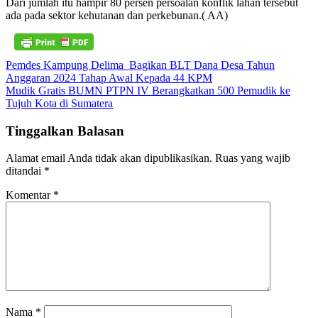
Dari jumlah itu hampir 80 persen persoalan konflik lahan tersebut
ada pada sektor kehutanan dan perkebunan.( AA)
Navigasi
Pemdes Kampung Delima Bagikan BLT Dana Desa Tahun
Anggaran 2024 Tahap Awal Kepada 44 KPM
pos
Mudik Gratis BUMN PTPN IV Berangkatkan 500 Pemudik ke
Tujuh Kota di Sumatera
Tinggalkan Balasan
Alamat email Anda tidak akan dipublikasikan.
Ruas yang wajib
ditandai
*
Komentar
*
Nama
*