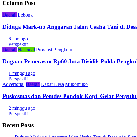
Column Post
Daerah
Lebong
Diduga Mark-up Anggaran Jalan Usaha Tani di Desa
6 hari ago
Perspektif
Daerah
Nasional
Provinsi Bengkulu
Dugaan Pemerasan Rp60 Juta Disidik Polda Bengkul
1 minggu ago
Perspektif
Advertorial
Daerah
Kabar Desa
Mukomuko
Puskesmas dan Pemdes Pondok Kopi Gelar Penyulu
2 minggu ago
Perspektif
Recent Posts