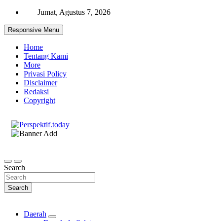
Skip
Jumat, Agustus 7, 2026
to
content
Responsive Menu
Home
Tentang Kami
More
Privasi Policy
Disclaimer
Redaksi
Copyright
Ispiratif Profesional Independen
Perspektif.today
Search
Search
Daerah