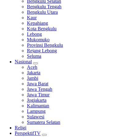
Bengkulu Selatan
Bengkulu Tengah
Bengkulu Utara
Kaur
Kepahiang
Kota Bengkulu
Lebong
Mukomuko
Provinsi Bengkulu
Rejang Lebong
Seluma
Nasional
Aceh
Jakarta
Jambi
Jawa Barat
Jawa Tengah
Jawa Timur
Jogjakarta
Kalimantan
Lampung
Sulawesi
Sumatera Selatan
Religi
PerspektifTV