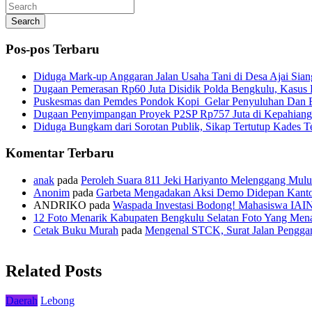
Search
Pos-pos Terbaru
Diduga Mark-up Anggaran Jalan Usaha Tani di Desa Ajai Sian
Dugaan Pemerasan Rp60 Juta Disidik Polda Bengkulu, Kasus K
Puskesmas dan Pemdes Pondok Kopi Gelar Penyuluhan Dan 
Dugaan Penyimpangan Proyek P2SP Rp757 Juta di Kepahiang
Diduga Bungkam dari Sorotan Publik, Sikap Tertutup Kades 
Komentar Terbaru
anak
pada
Peroleh Suara 811 Jeki Hariyanto Melenggang Mulu
Anonim
pada
Garbeta Mengadakan Aksi Demo Didepan Kant
ANDRIKO
pada
Waspada Investasi Bodong! Mahasiswa IAI
12 Foto Menarik Kabupaten Bengkulu Selatan Foto Yang Mena
Cetak Buku Murah
pada
Mengenal STCK, Surat Jalan Pengg
Related Posts
Daerah
Lebong