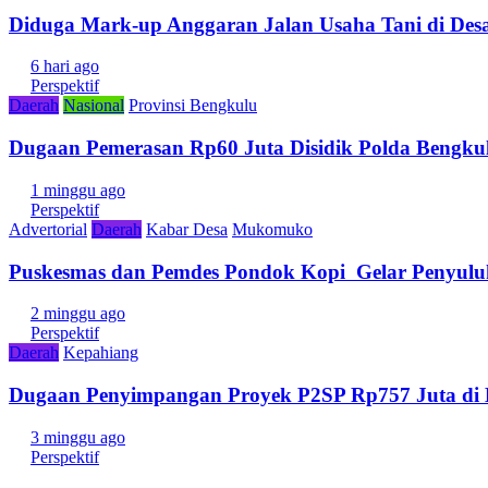
Diduga Mark-up Anggaran Jalan Usaha Tani di Desa
6 hari ago
Perspektif
Daerah
Nasional
Provinsi Bengkulu
Dugaan Pemerasan Rp60 Juta Disidik Polda Bengkul
1 minggu ago
Perspektif
Advertorial
Daerah
Kabar Desa
Mukomuko
Puskesmas dan Pemdes Pondok Kopi Gelar Penyulu
2 minggu ago
Perspektif
Daerah
Kepahiang
Dugaan Penyimpangan Proyek P2SP Rp757 Juta di 
3 minggu ago
Perspektif