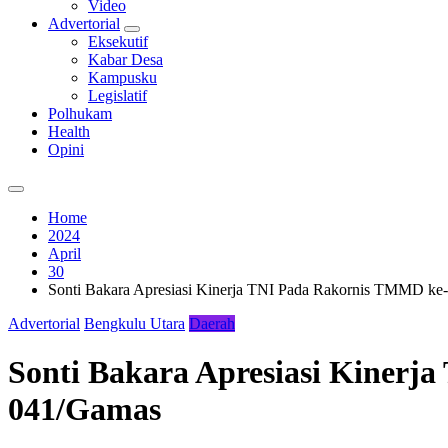
Video
Advertorial
Eksekutif
Kabar Desa
Kampusku
Legislatif
Polhukam
Health
Opini
Home
2024
April
30
Sonti Bakara Apresiasi Kinerja TNI Pada Rakornis TMMD k
Advertorial
Bengkulu Utara
Daerah
Sonti Bakara Apresiasi Kiner
041/Gamas