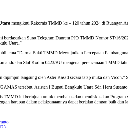
Utara
mengikuti Rakornis TMMD ke – 120 tahun 2024 di Ruangan A
ni berdasarkan Surat Telegram Danrem PJO TMMD Nomor ST/16/2024 
ulu Utara.”
ambil tema “Darma Bakti TMMD Mewujudkan Percepatan Pembangunan
 Komando dan Staf Kodim 0423/BU mengenai perencanaan TMMD tahun
ipimpin langsung oleh Aster Kasad secara tatap muka dan Vicon,” S
AMAS tersebut, Asisten I Bupati Bengkulu Utara Sdr. Heru Susanto
ornis TMMD ini bertujuan untuk membahas dan mendiskusikan Program
ngan harapan dalam pelaksanaannya dapat berjalan dengan baik dan lanc
wanto
023