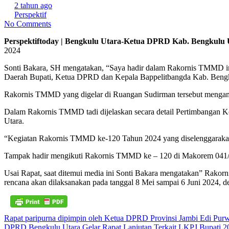
2 tahun ago
Perspektif
No Comments
Perspektiftoday | Bengkulu Utara-Ketua DPRD Kab. Bengkulu 
2024
Sonti Bakara, SH mengatakan, “Saya hadir dalam Rakornis TMMD i
Daerah Bupati, Ketua DPRD dan Kepala Bappelitbangda Kab. Bengk
Rakornis TMMD yang digelar di Ruangan Sudirman tersebut meng
Dalam Rakornis TMMD tadi dijelaskan secara detail Pertimbangan
Utara.
“Kegiatan Rakornis TMMD ke-120 Tahun 2024 yang diselenggarakan d
Tampak hadir mengikuti Rakornis TMMD ke – 120 di Makorem 041/G
Usai Rapat, saat ditemui media ini Sonti Bakara mengatakan” Rak
rencana akan dilaksanakan pada tanggal 8 Mei sampai 6 Juni 2024, de
Navigasi
Rapat paripurna dipimpin oleh Ketua DPRD Provinsi Jambi Edi Pur
DPRD Bengkulu Utara Gelar Rapat Lanjutan Terkait LKPJ Bupati 2