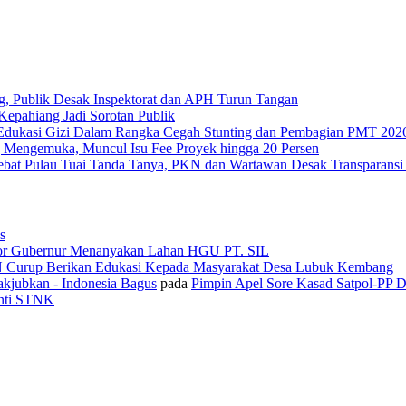
g, Publik Desak Inspektorat dan APH Turun Tangan
epahiang Jadi Sorotan Publik
Edukasi Gizi Dalam Rangka Cegah Stunting dan Pembagian PMT 202
 Mengemuka, Muncul Isu Fee Proyek hingga 20 Persen
Tebat Pulau Tuai Tanda Tanya, PKN dan Wartawan Desak Transparans
s
or Gubernur Menanyakan Lahan HGU PT. SIL
N Curup Berikan Edukasi Kepada Masyarakat Desa Lubuk Kembang
kjubkan - Indonesia Bagus
pada
Pimpin Apel Sore Kasad Satpol-PP 
anti STNK