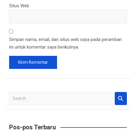
Situs Web
Simpan nama, email, dan situs web saya pada peramban
ini untuk komentar saya berikutnya.
S
e
a
r
c
Pos-pos Terbaru
h