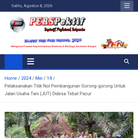
Skip
Sabtu, Agustus 8, 2026
to
content
Perspektif.today
Ispiratif Profesional Independen
Home
2024
Mei
14
Pelaksanakan Titik Nol Pembangunan Gorong-gorong Untuk
Jalan Usaha Tani (JUT) Didesa Tebat Pacur