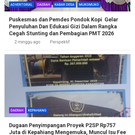
ADVERTORIAL
DAERAH
KABAR DESA
MUKOMUKO
Puskesmas dan Pemdes Pondok Kopi Gelar
Penyuluhan Dan Edukasi Gizi Dalam Rangka
Cegah Stunting dan Pembagian PMT 2026
2 minggu ago
Perspektif
DAERAH
KEPAHIANG
Dugaan Penyimpangan Proyek P2SP Rp757
Juta di Kepahiang Mengemuka, Muncul Isu Fee