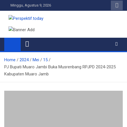
Skip
Minggu, Agustus 9, 2026
to
content
Perspektif.today
Ispiratif Profesional Independen
Home
2024
Mei
15
PJ Bupati Muaro Jambi Buka Musrenbang RPJPD 2024-2025
Kabupaten Muaro Jamb