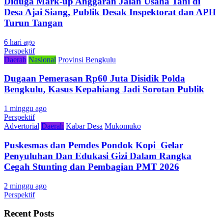
Diduga Mark-up Anggaran Jalan Usaha Tani di
Desa Ajai Siang, Publik Desak Inspektorat dan APH
Turun Tangan
6 hari ago
Perspektif
Daerah
Nasional
Provinsi Bengkulu
Dugaan Pemerasan Rp60 Juta Disidik Polda
Bengkulu, Kasus Kepahiang Jadi Sorotan Publik
1 minggu ago
Perspektif
Advertorial
Daerah
Kabar Desa
Mukomuko
Puskesmas dan Pemdes Pondok Kopi Gelar
Penyuluhan Dan Edukasi Gizi Dalam Rangka
Cegah Stunting dan Pembagian PMT 2026
2 minggu ago
Perspektif
Recent Posts