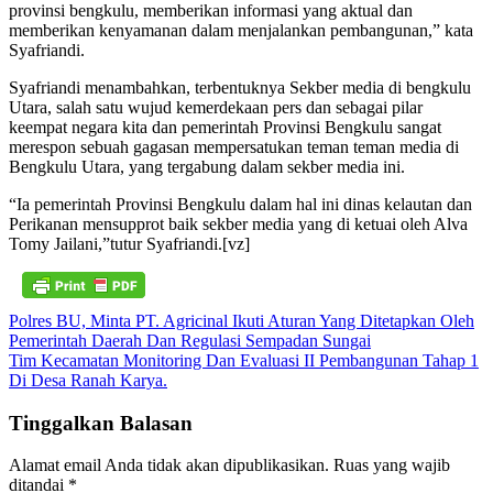
provinsi bengkulu, memberikan informasi yang aktual dan
memberikan kenyamanan dalam menjalankan pembangunan,” kata
Syafriandi.
Syafriandi menambahkan, terbentuknya Sekber media di bengkulu
Utara, salah satu wujud kemerdekaan pers dan sebagai pilar
keempat negara kita dan pemerintah Provinsi Bengkulu sangat
merespon sebuah gagasan mempersatukan teman teman media di
Bengkulu Utara, yang tergabung dalam sekber media ini.
“Ia pemerintah Provinsi Bengkulu dalam hal ini dinas kelautan dan
Perikanan mensupprot baik sekber media yang di ketuai oleh Alva
Tomy Jailani,”tutur Syafriandi.[vz]
Navigasi
Polres BU, Minta PT. Agricinal Ikuti Aturan Yang Ditetapkan Oleh
Pemerintah Daerah Dan Regulasi Sempadan Sungai
pos
Tim Kecamatan Monitoring Dan Evaluasi II Pembangunan Tahap 1
Di Desa Ranah Karya.
Tinggalkan Balasan
Alamat email Anda tidak akan dipublikasikan.
Ruas yang wajib
ditandai
*