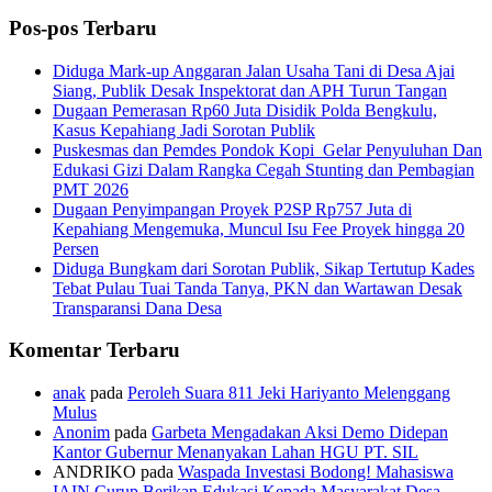
Pos-pos Terbaru
Diduga Mark-up Anggaran Jalan Usaha Tani di Desa Ajai
Siang, Publik Desak Inspektorat dan APH Turun Tangan
Dugaan Pemerasan Rp60 Juta Disidik Polda Bengkulu,
Kasus Kepahiang Jadi Sorotan Publik
Puskesmas dan Pemdes Pondok Kopi Gelar Penyuluhan Dan
Edukasi Gizi Dalam Rangka Cegah Stunting dan Pembagian
PMT 2026
Dugaan Penyimpangan Proyek P2SP Rp757 Juta di
Kepahiang Mengemuka, Muncul Isu Fee Proyek hingga 20
Persen
Diduga Bungkam dari Sorotan Publik, Sikap Tertutup Kades
Tebat Pulau Tuai Tanda Tanya, PKN dan Wartawan Desak
Transparansi Dana Desa
Komentar Terbaru
anak
pada
Peroleh Suara 811 Jeki Hariyanto Melenggang
Mulus
Anonim
pada
Garbeta Mengadakan Aksi Demo Didepan
Kantor Gubernur Menanyakan Lahan HGU PT. SIL
ANDRIKO
pada
Waspada Investasi Bodong! Mahasiswa
IAIN Curup Berikan Edukasi Kepada Masyarakat Desa