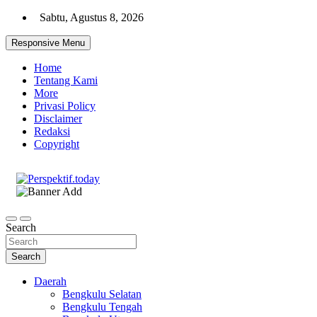
Skip
Sabtu, Agustus 8, 2026
to
content
Responsive Menu
Home
Tentang Kami
More
Privasi Policy
Disclaimer
Redaksi
Copyright
Ispiratif Profesional Independen
Perspektif.today
Search
Search
Daerah
Bengkulu Selatan
Bengkulu Tengah