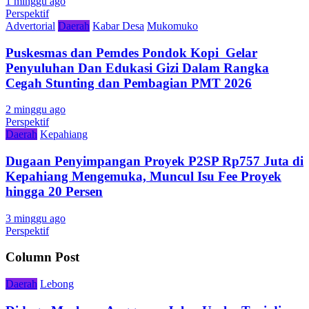
1 minggu ago
Perspektif
Advertorial
Daerah
Kabar Desa
Mukomuko
Puskesmas dan Pemdes Pondok Kopi Gelar
Penyuluhan Dan Edukasi Gizi Dalam Rangka
Cegah Stunting dan Pembagian PMT 2026
2 minggu ago
Perspektif
Daerah
Kepahiang
Dugaan Penyimpangan Proyek P2SP Rp757 Juta di
Kepahiang Mengemuka, Muncul Isu Fee Proyek
hingga 20 Persen
3 minggu ago
Perspektif
Column Post
Daerah
Lebong