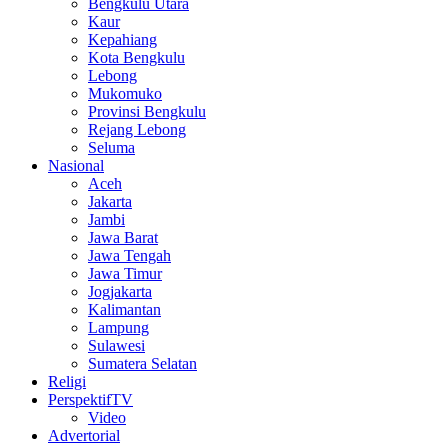
Bengkulu Utara
Kaur
Kepahiang
Kota Bengkulu
Lebong
Mukomuko
Provinsi Bengkulu
Rejang Lebong
Seluma
Nasional
Aceh
Jakarta
Jambi
Jawa Barat
Jawa Tengah
Jawa Timur
Jogjakarta
Kalimantan
Lampung
Sulawesi
Sumatera Selatan
Religi
PerspektifTV
Video
Advertorial