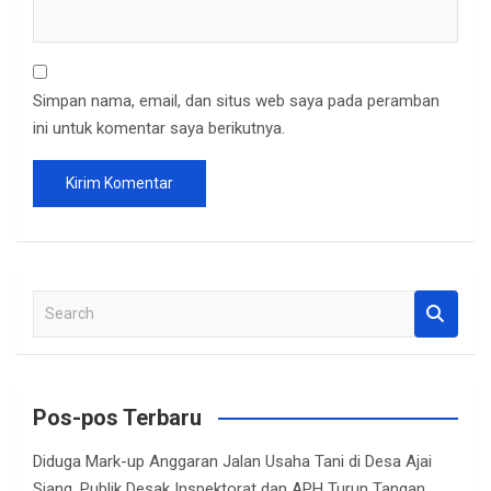
Simpan nama, email, dan situs web saya pada peramban
ini untuk komentar saya berikutnya.
S
e
a
r
c
Pos-pos Terbaru
h
Diduga Mark-up Anggaran Jalan Usaha Tani di Desa Ajai
Siang, Publik Desak Inspektorat dan APH Turun Tangan