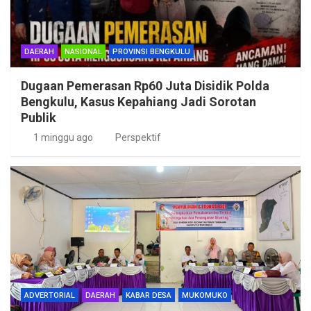
DAERAH
NASIONAL
PROVINSI BENGKULU
Dugaan Pemerasan Rp60 Juta Disidik Polda
Bengkulu, Kasus Kepahiang Jadi Sorotan
Publik
1 minggu ago
Perspektif
ADVERTORIAL
DAERAH
KABAR DESA
MUKOMUKO