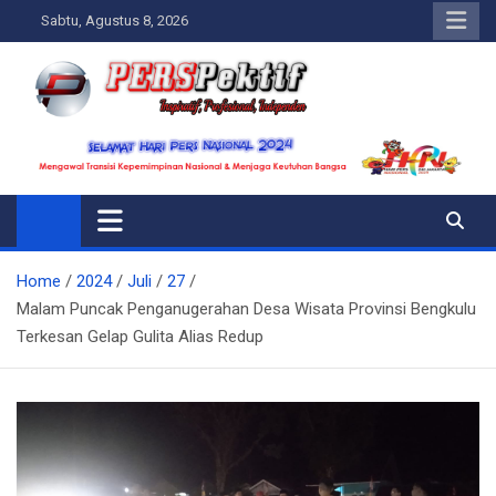
Skip
Sabtu, Agustus 8, 2026
to
content
Perspektif.today
Ispiratif Profesional Independen
Home
2024
Juli
27
Malam Puncak Penganugerahan Desa Wisata Provinsi Bengkulu
Terkesan Gelap Gulita Alias Redup