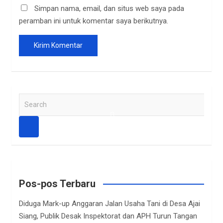
Simpan nama, email, dan situs web saya pada
peramban ini untuk komentar saya berikutnya.
S
e
a
r
c
h
Pos-pos Terbaru
Diduga Mark-up Anggaran Jalan Usaha Tani di Desa Ajai
Siang, Publik Desak Inspektorat dan APH Turun Tangan