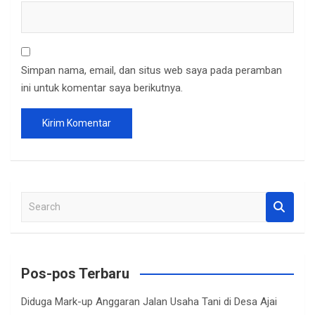
Simpan nama, email, dan situs web saya pada peramban
ini untuk komentar saya berikutnya.
S
e
a
r
c
Pos-pos Terbaru
h
Diduga Mark-up Anggaran Jalan Usaha Tani di Desa Ajai