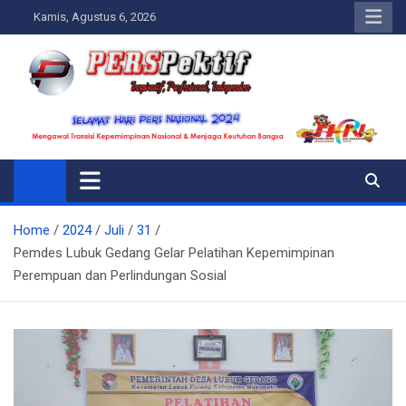
Skip
Kamis, Agustus 6, 2026
to
content
Perspektif.today
Ispiratif Profesional Independen
Home
2024
Juli
31
Pemdes Lubuk Gedang Gelar Pelatihan Kepemimpinan
Perempuan dan Perlindungan Sosial