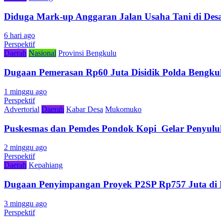
Diduga Mark-up Anggaran Jalan Usaha Tani di Desa
6 hari ago
Perspektif
Daerah
Nasional
Provinsi Bengkulu
Dugaan Pemerasan Rp60 Juta Disidik Polda Bengkul
1 minggu ago
Perspektif
Advertorial
Daerah
Kabar Desa
Mukomuko
Puskesmas dan Pemdes Pondok Kopi Gelar Penyulu
2 minggu ago
Perspektif
Daerah
Kepahiang
Dugaan Penyimpangan Proyek P2SP Rp757 Juta di 
3 minggu ago
Perspektif