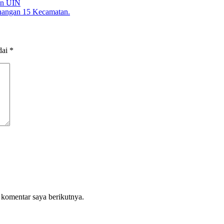
an UIN
nangan 15 Kecamatan.
dai
*
 komentar saya berikutnya.