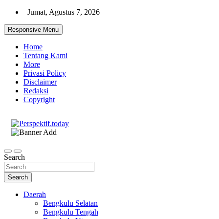
Skip
Jumat, Agustus 7, 2026
to
content
Responsive Menu
Home
Tentang Kami
More
Privasi Policy
Disclaimer
Redaksi
Copyright
Ispiratif Profesional Independen
Perspektif.today
Search
Search
Daerah
Bengkulu Selatan
Bengkulu Tengah