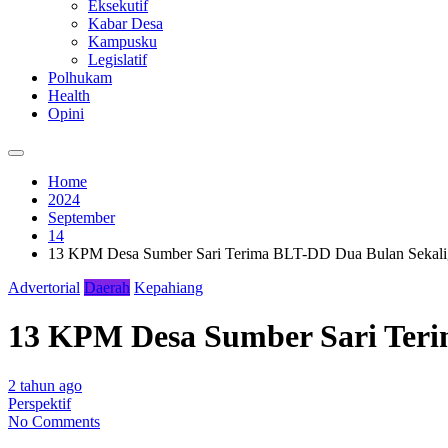
Eksekutif
Kabar Desa
Kampusku
Legislatif
Polhukam
Health
Opini
Home
2024
September
14
13 KPM Desa Sumber Sari Terima BLT-DD Dua Bulan Sekali
Advertorial
Daerah
Kepahiang
13 KPM Desa Sumber Sari Teri
2 tahun ago
Perspektif
No Comments