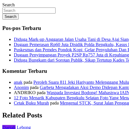
Search
Search
Pos-pos Terbaru
Diduga Mark-up Anggaran Jalan Usaha Tani di Desa Ajai Sian
Dugaan Pemerasan Rp60 Juta Disidik Polda Bengkulu, Kasus K
Puskesmas dan Pemdes Pondok Kopi Gelar Penyuluhan Dan 
Dugaan Penyimpangan Proyek P2SP Rp757 Juta di Kepahiang
Diduga Bungkam dari Sorotan Publik, Sikap Tertutup Kades 
Komentar Terbaru
anak
pada
Peroleh Suara 811 Jeki Hariyanto Melenggang Mulu
Anonim
pada
Garbeta Mengadakan Aksi Demo Didepan Kant
ANDRIKO
pada
Waspada Investasi Bodong! Mahasiswa IAI
12 Foto Menarik Kabupaten Bengkulu Selatan Foto Yang Mena
Cetak Buku Murah
pada
Mengenal STCK, Surat Jalan Pengg
Related Posts
Daerah
Lebong