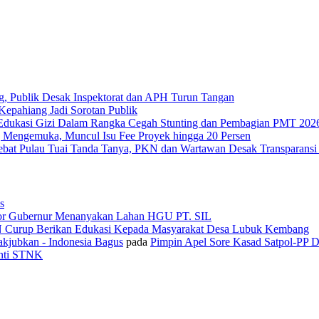
g, Publik Desak Inspektorat dan APH Turun Tangan
epahiang Jadi Sorotan Publik
Edukasi Gizi Dalam Rangka Cegah Stunting dan Pembagian PMT 202
 Mengemuka, Muncul Isu Fee Proyek hingga 20 Persen
Tebat Pulau Tuai Tanda Tanya, PKN dan Wartawan Desak Transparans
s
or Gubernur Menanyakan Lahan HGU PT. SIL
N Curup Berikan Edukasi Kepada Masyarakat Desa Lubuk Kembang
kjubkan - Indonesia Bagus
pada
Pimpin Apel Sore Kasad Satpol-PP 
anti STNK