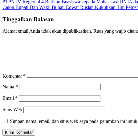
Navigasi
PTPN IV Regional 4 Berikan Beasiswa kepada Mahasiswa UNJA d
Calon Bupati Dan Wakil Bupati Edwar Ruslan Kukuhkan Tim Peme
pos
Tinggalkan Balasan
Alamat email Anda tidak akan dipublikasikan.
Ruas yang wajib ditan
Komentar
*
Nama
*
Email
*
Situs Web
Simpan nama, email, dan situs web saya pada peramban ini untuk