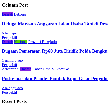
Column Post
Daerah
Lebong
Diduga Mark-up Anggaran Jalan Usaha Tani di Desa
6 hari ago
Perspektif
Daerah
Nasional
Provinsi Bengkulu
Dugaan Pemerasan Rp60 Juta Disidik Polda Bengkul
1 minggu ago
Perspektif
Advertorial
Daerah
Kabar Desa
Mukomuko
Puskesmas dan Pemdes Pondok Kopi Gelar Penyulu
2 minggu ago
Perspektif
Recent Posts