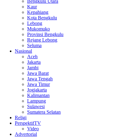
Bengkulu Utara
Kaur
Kepahiang
Kota Bengkulu
Lebong
Mukomuko
Provinsi Bengkulu
Rejang Lebong
Seluma
Nasional
Aceh
Jakarta
Jambi
Jawa Barat
Jawa Tengah
Jawa Timur
Jogjakarta
Kalimantan
Lampung
Sulawesi
Sumatera Selatan
Religi
PerspektifTV
Video
Advertorial