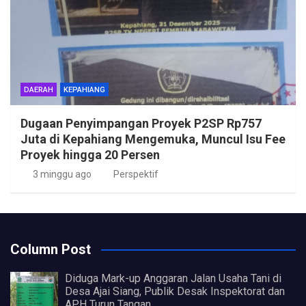
DAERAH
KEPAHIANG
Dugaan Penyimpangan Proyek P2SP Rp757
Juta di Kepahiang Mengemuka, Muncul Isu Fee
Proyek hingga 20 Persen
3 minggu ago
Perspektif
Column Post
Diduga Mark-up Anggaran Jalan Usaha Tani di
Desa Ajai Siang, Publik Desak Inspektorat dan
APH Turun Tangan