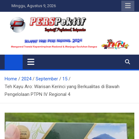
Skip
Minggu, Agustus 9, 2026
to
content
Perspektif.today
Ispiratif Profesional Independen
Home
2024
September
15
Teh Kayu Aro: Warisan Kerinci yang Berkualitas di Bawah
Pengelolaan PTPN IV Regional 4