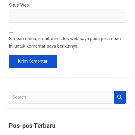
Situs Web
Simpan nama, email, dan situs web saya pada peramban
ini untuk komentar saya berikutnya.
S
e
a
r
c
Pos-pos Terbaru
h