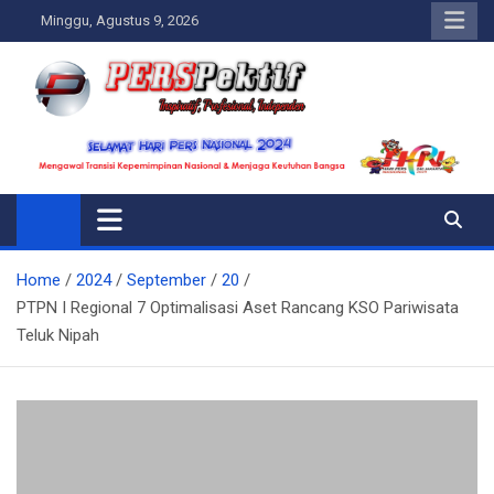
Skip
Minggu, Agustus 9, 2026
to
content
Perspektif.today
Ispiratif Profesional Independen
Home
2024
September
20
PTPN I Regional 7 Optimalisasi Aset Rancang KSO Pariwisata
Teluk Nipah