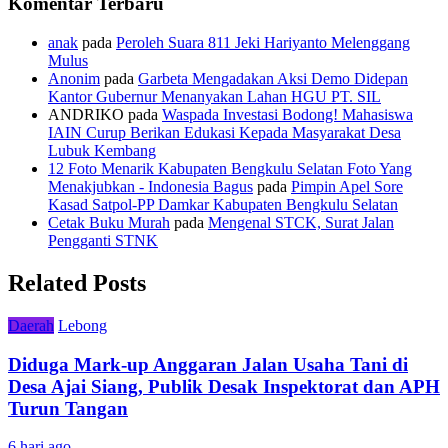
Komentar Terbaru
anak
pada
Peroleh Suara 811 Jeki Hariyanto Melenggang
Mulus
Anonim
pada
Garbeta Mengadakan Aksi Demo Didepan
Kantor Gubernur Menanyakan Lahan HGU PT. SIL
ANDRIKO
pada
Waspada Investasi Bodong! Mahasiswa
IAIN Curup Berikan Edukasi Kepada Masyarakat Desa
Lubuk Kembang
12 Foto Menarik Kabupaten Bengkulu Selatan Foto Yang
Menakjubkan - Indonesia Bagus
pada
Pimpin Apel Sore
Kasad Satpol-PP Damkar Kabupaten Bengkulu Selatan
Cetak Buku Murah
pada
Mengenal STCK, Surat Jalan
Pengganti STNK
Related Posts
Daerah
Lebong
Diduga Mark-up Anggaran Jalan Usaha Tani di
Desa Ajai Siang, Publik Desak Inspektorat dan APH
Turun Tangan
6 hari ago