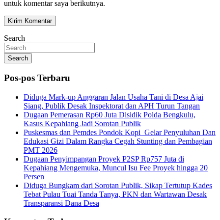
untuk komentar saya berikutnya.
Search
Search
Pos-pos Terbaru
Diduga Mark-up Anggaran Jalan Usaha Tani di Desa Ajai
Siang, Publik Desak Inspektorat dan APH Turun Tangan
Dugaan Pemerasan Rp60 Juta Disidik Polda Bengkulu,
Kasus Kepahiang Jadi Sorotan Publik
Puskesmas dan Pemdes Pondok Kopi Gelar Penyuluhan Dan
Edukasi Gizi Dalam Rangka Cegah Stunting dan Pembagian
PMT 2026
Dugaan Penyimpangan Proyek P2SP Rp757 Juta di
Kepahiang Mengemuka, Muncul Isu Fee Proyek hingga 20
Persen
Diduga Bungkam dari Sorotan Publik, Sikap Tertutup Kades
Tebat Pulau Tuai Tanda Tanya, PKN dan Wartawan Desak
Transparansi Dana Desa