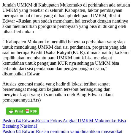
Jumlah UMKM di Kabupaten Mukomuko di perkirakan ada ratusan
UMKM yang tersebar di seluruh Kabupaten, faktor pembiayaan
merupakan hal utama yang di hadapi oleh para UMKM, di sini
Edwar –Ruslan pun sudah memahami hal tersebut dengan nantinya
akan meluncurkan pprogram pembiyaan yang bisa di dukung oleh
pihak Perbankan.
“ Kabupaten Mukomuko memiliki beberapa perbankan yang siap
untuk mendukung UMKM dari sisi pendanaan, program yang ada
saat ini berupa Kredit Usaha Rakyat (KUR), dimana nanti jika kami
terpilih akan membantu para UMKM untuk bisa mendapat
kemudahan untuk pengajuan KUR nya sehingga UMKM bisa
terbantu dari sisi pendanaan dan pengembangan usaha,”
disampaikan Edwar.
Atusias generasi muda yang hadir di lokasi terlihat sangat
bersemangat mengikuti kegiatan tersebut berlangsung dan
menyimak apa yang di sampaikan oleh Bang Edwar dalam
pemaparannya.(Ars)
Navigasi
Paslon 04 Edwar-Ruslan Fokus Angkat UMKM Mukomuko Bisa
Bersaing Nasional
pos
Paslon 04 Edwar-Ruslan pemimpin yang dinantikan masyarakat