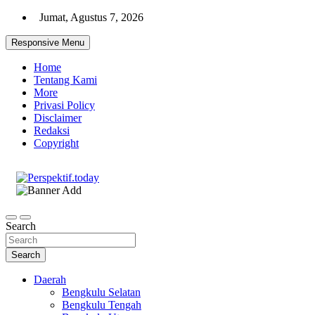
Skip
Jumat, Agustus 7, 2026
to
content
Responsive Menu
Home
Tentang Kami
More
Privasi Policy
Disclaimer
Redaksi
Copyright
Ispiratif Profesional Independen
Perspektif.today
Search
Search
Daerah
Bengkulu Selatan
Bengkulu Tengah