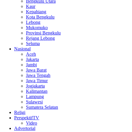
Bengkulu Utara
Kaur
Kepahiang
Kota Bengkulu
Lebong
Mukomuko
Provinsi Bengkulu
Rejang Lebong
Seluma
Nasional
Aceh
Jakarta
Jambi
Jawa Barat
Jawa Tengah
Jawa Timur
Jogjakarta
Kalimantan
Lampung
Sulawesi
Sumatera Selatan
Religi
PerspektifTV
Video
Advertorial