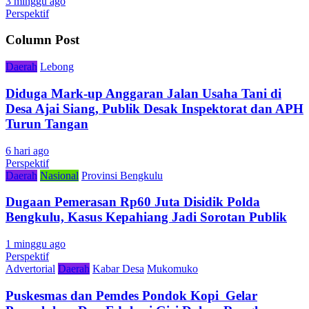
3 minggu ago
Perspektif
Column Post
Daerah
Lebong
Diduga Mark-up Anggaran Jalan Usaha Tani di
Desa Ajai Siang, Publik Desak Inspektorat dan APH
Turun Tangan
6 hari ago
Perspektif
Daerah
Nasional
Provinsi Bengkulu
Dugaan Pemerasan Rp60 Juta Disidik Polda
Bengkulu, Kasus Kepahiang Jadi Sorotan Publik
1 minggu ago
Perspektif
Advertorial
Daerah
Kabar Desa
Mukomuko
Puskesmas dan Pemdes Pondok Kopi Gelar