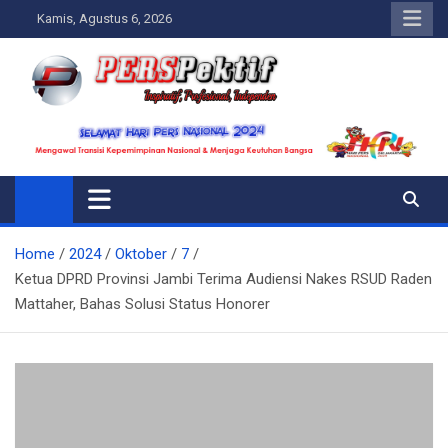
Skip
Kamis, Agustus 6, 2026
to
content
Perspektif.today
Ispiratif Profesional Independen
Home
2024
Oktober
7
Ketua DPRD Provinsi Jambi Terima Audiensi Nakes RSUD Raden
Mattaher, Bahas Solusi Status Honorer