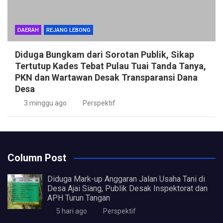
DAERAH
REJANG LEBONG
Diduga Bungkam dari Sorotan Publik, Sikap
Tertutup Kades Tebat Pulau Tuai Tanda Tanya,
PKN dan Wartawan Desak Transparansi Dana
Desa
3 minggu ago
Perspektif
Column Post
Diduga Mark-up Anggaran Jalan Usaha Tani di
Desa Ajai Siang, Publik Desak Inspektorat dan
APH Turun Tangan
5 hari ago
Perspektif