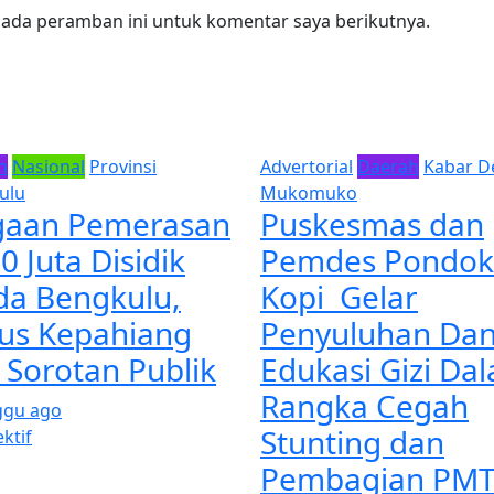
pada peramban ini untuk komentar saya berikutnya.
h
Nasional
Provinsi
Advertorial
Daerah
Kabar D
ulu
Mukomuko
aan Pemerasan
Puskesmas dan
0 Juta Disidik
Pemdes Pondok
da Bengkulu,
Kopi Gelar
us Kepahiang
Penyuluhan Da
i Sorotan Publik
Edukasi Gizi Da
Rangka Cegah
ggu ago
Stunting dan
ktif
Pembagian PM