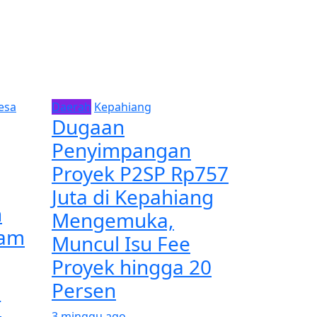
esa
Daerah
Kepahiang
Dugaan
Penyimpangan
Proyek P2SP Rp757
Juta di Kepahiang
n
Mengemuka,
lam
Muncul Isu Fee
Proyek hingga 20
Persen
T
3 minggu ago