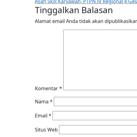
Asah Skill Karyawan, PTPN IV Regional 4 Gel
pos
Tinggalkan Balasan
Alamat email Anda tidak akan dipublikasika
Komentar
*
Nama
*
Email
*
Situs Web