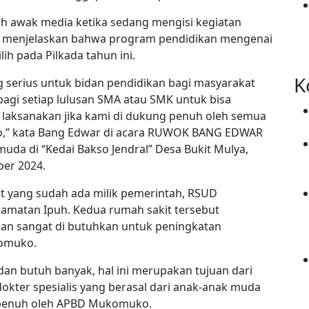
eh awak media ketika sedang mengisi kegiatan
, menjelaskan bahwa program pendidikan mengenai
ih pada Pilkada tahun ini.
K
g serius untuk bidan pendidikan bagi masyarakat
gi setiap lulusan SMA atau SMK untuk bisa
 laksanakan jika kami di dukung penuh oleh semua
,” kata Bang Edwar di acara RUWOK BANG EDWAR
da di “Kedai Bakso Jendral” Desa Bukit Mulya,
er 2024.
 yang sudah ada milik pemerintah, RSUD
amatan Ipuh. Kedua rumah sakit tersebut
an sangat di butuhkan untuk peningkatan
komuko.
dan butuh banyak, hal ini merupakan tujuan dari
okter spesialis yang berasal dari anak-anak muda
penuh oleh APBD Mukomuko.