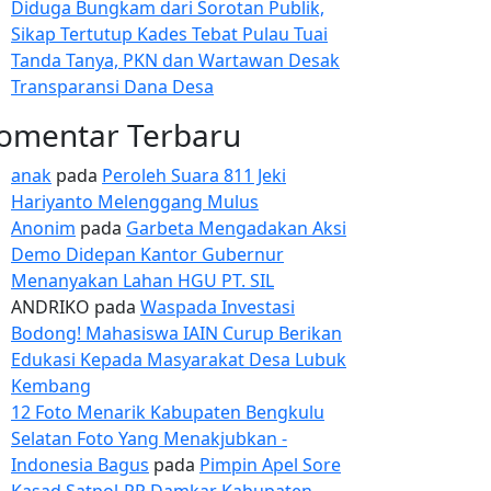
Diduga Bungkam dari Sorotan Publik,
Sikap Tertutup Kades Tebat Pulau Tuai
Tanda Tanya, PKN dan Wartawan Desak
Transparansi Dana Desa
omentar Terbaru
anak
pada
Peroleh Suara 811 Jeki
Hariyanto Melenggang Mulus
Anonim
pada
Garbeta Mengadakan Aksi
Demo Didepan Kantor Gubernur
Menanyakan Lahan HGU PT. SIL
ANDRIKO
pada
Waspada Investasi
Bodong! Mahasiswa IAIN Curup Berikan
Edukasi Kepada Masyarakat Desa Lubuk
Kembang
12 Foto Menarik Kabupaten Bengkulu
Selatan Foto Yang Menakjubkan -
Indonesia Bagus
pada
Pimpin Apel Sore
Kasad Satpol-PP Damkar Kabupaten