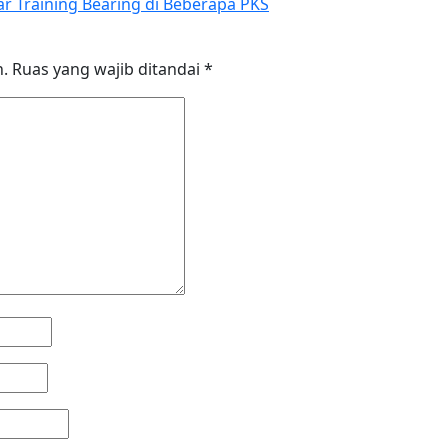
ar Training Bearing di Beberapa PKS
n.
Ruas yang wajib ditandai
*