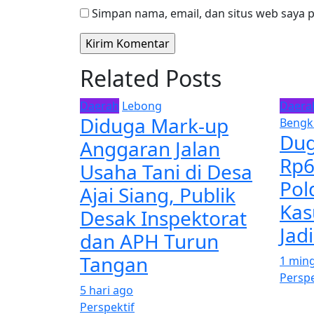
Simpan nama, email, dan situs web saya 
Related Posts
Daerah
Lebong
Daera
Diduga Mark-up
Bengk
Dug
Anggaran Jalan
Rp6
Usaha Tani di Desa
Pol
Ajai Siang, Publik
Kas
Desak Inspektorat
Jad
dan APH Turun
Tangan
1 min
Perspe
5 hari ago
Perspektif