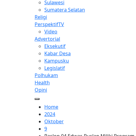
Sulawesi
Sumatera Selatan
Religi
PerspektifTV
Video
Advertorial
Eksekutif
Kabar Desa
Kampusku
Legislatif
Polhukam
Health
Opini
Home
2024
Oktober
9
Paslon 04 Edwar-Ruslan Miliki Program