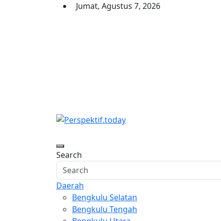
Skip
Jumat, Agustus 7, 2026
to
content
Perspektif.today
Ispiratif Profesional Independen
Search
Daerah
Bengkulu Selatan
Bengkulu Tengah
Bengkulu Utara