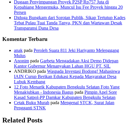
Dugaan Penyimpangan Proyek P2SP Rp757 Juta di
Kepahiang Mengemuka, Muncul Isu Fee Proyek hingga 20
Persen
Diduga Bungkam dari Sorotan Publik, Sikap Tertutup Kades
Tebat Pulau Tuai Tanda Tanya, PKN dan Wartawan Desak
Transparansi Dana Desa
Komentar Terbaru
anak
pada
Peroleh Suara 811 Jeki Hariyanto Melenggang
Mulus
Anonim
pada
Garbeta Mengadakan Aksi Demo Didepan
Kantor Gubernur Menanyakan Lahan HGU PT. SIL
ANDRIKO
pada
Waspada Investasi Bodong! Mahasiswa
IAIN Curup Berikan Edukasi Kepada Masyarakat Desa
Lubuk Kembang
12 Foto Menarik Kabupaten Bengkulu Selatan Foto Yang
Menakjubkan - Indonesia Bagus
pada
Pimpin Apel Sore
Kasad Satpol-PP Damkar Kabupaten Bengkulu Selatan
Cetak Buku Murah
pada
Mengenal STCK, Surat Jalan
Pengganti STNK
Related Posts