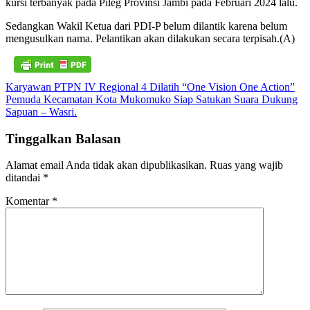
kursi terbanyak pada Pileg Provinsi Jambi pada Februari 2024 lalu.
Sedangkan Wakil Ketua dari PDI-P belum dilantik karena belum
mengusulkan nama. Pelantikan akan dilakukan secara terpisah.(A)
Navigasi
Karyawan PTPN IV Regional 4 Dilatih “One Vision One Action”
Pemuda Kecamatan Kota Mukomuko Siap Satukan Suara Dukung
pos
Sapuan – Wasri.
Tinggalkan Balasan
Alamat email Anda tidak akan dipublikasikan.
Ruas yang wajib
ditandai
*
Komentar
*