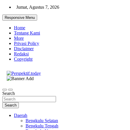
Skip
Jumat, Agustus 7, 2026
to
content
Responsive Menu
Home
Tentang Kami
More
Privasi Policy
Disclaimer
Redaksi
Copyright
Ispiratif Profesional Independen
Perspektif.today
Search
Search
Daerah
Bengkulu Selatan
Bengkulu Tengah