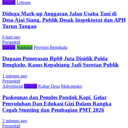
Daerah
Lebong
Diduga Mark-up Anggaran Jalan Usaha Tani di
Desa Ajai Siang, Publik Desak Inspektorat dan APH
Turun Tangan
6 hari ago
Perspektif
Daerah
Nasional
Provinsi Bengkulu
Dugaan Pemerasan Rp60 Juta Disidik Polda
Bengkulu, Kasus Kepahiang Jadi Sorotan Publik
1 minggu ago
Perspektif
Advertorial
Daerah
Kabar Desa
Mukomuko
Puskesmas dan Pemdes Pondok Kopi Gelar
Penyuluhan Dan Edukasi Gizi Dalam Rangka
Cegah Stunting dan Pembagian PMT 2026
2 minggu ago
Perspektif