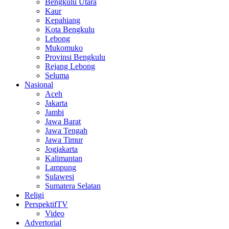
Bengkulu Utara
Kaur
Kepahiang
Kota Bengkulu
Lebong
Mukomuko
Provinsi Bengkulu
Rejang Lebong
Seluma
Nasional
Aceh
Jakarta
Jambi
Jawa Barat
Jawa Tengah
Jawa Timur
Jogjakarta
Kalimantan
Lampung
Sulawesi
Sumatera Selatan
Religi
PerspektifTV
Video
Advertorial