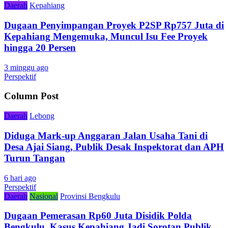
Daerah
Kepahiang
Dugaan Penyimpangan Proyek P2SP Rp757 Juta di
Kepahiang Mengemuka, Muncul Isu Fee Proyek
hingga 20 Persen
3 minggu ago
Perspektif
Column Post
Daerah
Lebong
Diduga Mark-up Anggaran Jalan Usaha Tani di
Desa Ajai Siang, Publik Desak Inspektorat dan APH
Turun Tangan
6 hari ago
Perspektif
Daerah
Nasional
Provinsi Bengkulu
Dugaan Pemerasan Rp60 Juta Disidik Polda
Bengkulu, Kasus Kepahiang Jadi Sorotan Publik