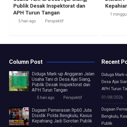
Publik Desak Inspektorat dan
Kepahian
APH Turun Tangan
1 minggu
5 hari ago
Perspektif
Column Post
Recent P
Diduga Mark-up Anggaran Jalan
Diduga Mark-
Usaha Tani di Desa Ajai Siang,
Desa Ajai Sia
Publik Desak Inspektorat dan
APH Turun T
APH Turun Tangan
01/08/2026
5 hari ago
Perspektif
Dugaan Pemer
Dugaan Pemerasan Rp60 Juta
Disidik Polda Bengkulu, Kasus
Bengkulu, Ka
Kepahiang Jadi Sorotan Publik
Publik