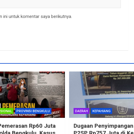
 ini untuk komentar saya berikutnya.
SIONAL
PROVINSI BENGKULU
DAERAH
KEPAHIANG
Pemerasan Rp60 Juta
Dugaan Penyimpangan
Polda Bengkulu, Kasus
P2SP Rp757 Juta di K