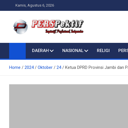
Skip
Kamis, Agustus 6, 2026
to
content
Perspektif.today
Ispiratif Profesional Independen
DAERAH
NASIONAL
RELIGI
PER
Home
2024
Oktober
24
Ketua DPRD Provinsi Jambi dan P