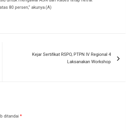
slu untuk mengawal ASN dan Kades tetap netral.
 atas 80 persen,” akunya.(A)
Kejar Sertifikat RSPO, PTPN IV Regional 4
Laksanakan Workshop
b ditandai
*