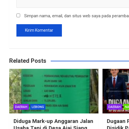
Simpan nama, email, dan situs web saya pada peramban
Related Posts
DAERAH
LEBONG
DAERAH
NA
Diduga Mark-up Anggaran Jalan
Dugaan 
Usaha Tani di Desa Ajai Siang,
Disidik 