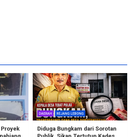
DAERAH
REJANG LEBONG
 Proyek
Diduga Bungkam dari Sorotan
epahiang
Publik, Sikap Tertutup Kades